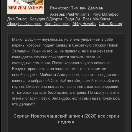
Режиссер:
Тим ван Даммен
Актеры:
Paul Williams
Роуз Матафео
Джо Томас
Клаудия ОДоэрти
Энди Ли
Брэт МакКензи
Shaughan Campbell
Sam Campbell
Abby Howells
Скотт Коттер
Майкл Браун — неуклюжий, но очень уверенный в себе
парень, который подаёт заявку в Секретную службу Новой
Зеландии. Обычно его бы не приняли, но из-за нехватки
кандидатов службе приходится закрыть глаза на
очевидные сомнения. После короткого курса обучения
Браун отправляется на задания вместе с такими же
новобранцами: Майклом Андерсоном, сыном легендарного
шпиона, и собранной Сью Найтингейл, самой толковой в их
группе. Вместе они пытаются выполнять важные операции,
от которых зависит безопасность страны. Но смогут ли эти
агенты спасти Новую Зеландию, если сами едва понимают,
что делают?
Сериал Новозеландский шпион (2026) все серии
подряд