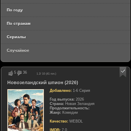
По году
По странам
Сериалы
Случайное
5
36
1.2
/ 10 (
41
гол.)
Новозеландский шпион (2026)
Добавлено:
1-6 Серия
Год выпуска:
2026
Страна:
Новая Зеландия
Продолжительность:
Жанр:
Комедии
Качество:
WEBDL
IMDB:
7.0