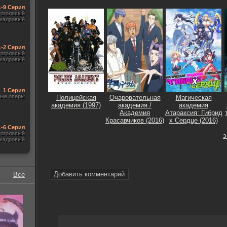
1-9 Серия
гоголосый
акадровый
1-2 Серия
гоголосый
акадровый
1 Серия
ые оперы
Полицейская
Очаровательная
Магическая
академия (1997)
академия /
академия
Академия
Атараксия: Гибрид
Красавчиков (2016)
x Сердце (2016)
1-6 Серия
гоголосый
э
акадровый
Добавить комментарий
Все