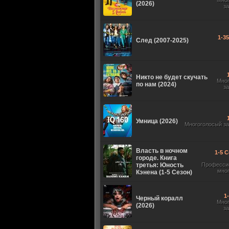
Мно
(2026)
з
1-3
След (2007-2025)
Никто не будет скучать
Мно
по нам (2024)
з
Умница (2026)
Многоголосый з
Власть в ночном
1-5 С
городе. Книга
третья: Юность
Професси
мно
Кэнена (1-5 Сезон)
1
Черный коралл
Мно
(2026)
з