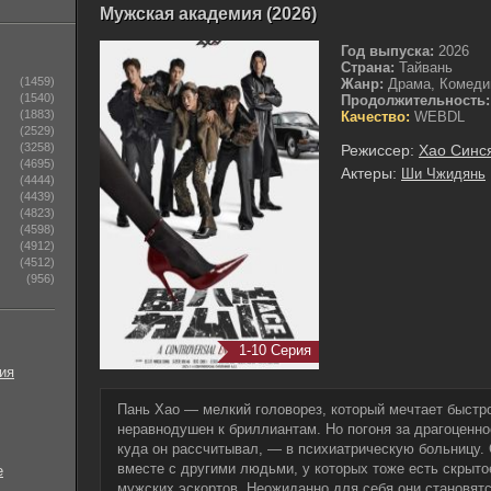
Мужская академия (2026)
Год выпуска:
2026
Страна:
Тайвань
(1459)
Жанр:
Драма, Комеди
(1540)
Продолжительность:
(1883)
Качество:
WEBDL
(2529)
(3258)
Режиссер:
Хао Синс
(4695)
Актеры:
Ши Чжидянь
(4444)
(4439)
(4823)
(4598)
(4912)
(4512)
(956)
1-10 Серия
ия
Пань Хао — мелкий головорез, который мечтает быстро
неравнодушен к бриллиантам. Но погоня за драгоценно
куда он рассчитывал, — в психиатрическую больницу. 
вместе с другими людьми, у которых тоже есть скрыт
е
мужских эскортов. Неожиданно для себя они становят