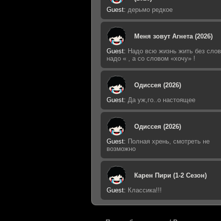
Guest
:
дерьмо редкое
Меня зовут Агнета (2026)
Guest
:
Надо всю жизнь жить без слов
надо « , а со словом «хочу» !
Одиссея (2026)
Guest
:
Да уж,го..о настоящее
Одиссея (2026)
Guest
:
Полная хрень, смотреть не
возможно
Карен Пири (1-2 Сезон)
Guest
:
Классика!!!