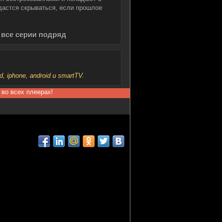
удастся скрываться, если прошлое
 все серии подряд
iphone, android и smartTV.
 во всех плеерах!