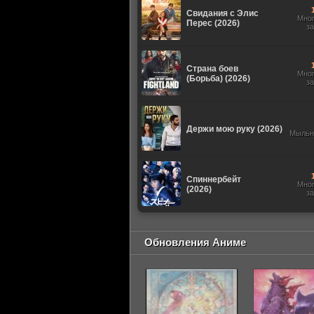
Свидания с Элис
Мно
Перес (2026)
з
Страна боев
Мно
(Борьба) (2026)
з
Держи мою руку (2026)
Мыльн
Спиннербейт
Мно
(2026)
з
Обновления Аниме