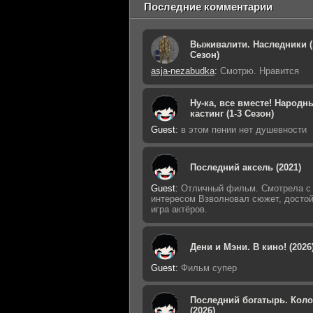
Последние комментарии
Выживалити. Наследники (
Сезон)
asja-nezabudka
:
Смотрю. Нравится
Ну-ка, все вместе! Народн
кастинг (1-3 Сезон)
Guest
:
в этом пении нет душевности
Последний аксель (2021)
Guest
:
Отличный фильм. Смотрела с
интересом Взволновал сюжет, досто
игра актёров.
Дени и Мэни. В кино! (2026
Guest
:
Фильм супер
Последний богатырь. Кол
(2026)