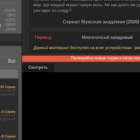
мир, где каждый играет чужую роль. Но как долго им 
уже идет по следу?
(15347)
(987)
(1251)
Сериал Мужская академия (2026)
ы
(3882)
(3619)
Перевод:
Многоголосый закадровый
Данный материал доступен на всех устройствах: ipad, 
Проверяйте новые серии и качество
Все
Смотреть
-33 Серия
гоголосый
акадровый
1-2 Серия
гоголосый
акадровый
1-8 Серия