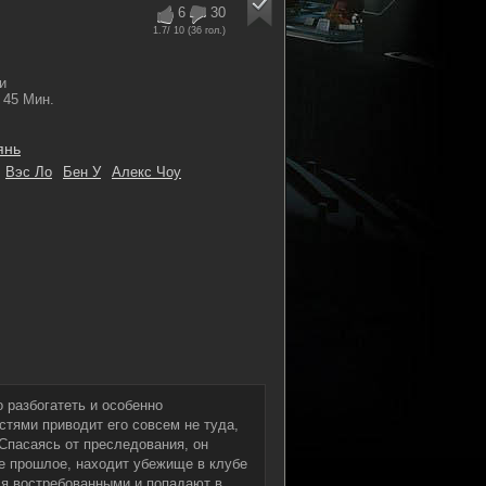
6
30
1.7
/ 10 (
36
гол.)
и
45 Мин.
янь
Вэс Ло
Бен У
Алекс Чоу
 разбогатеть и особенно
стями приводит его совсем не туда,
Спасаясь от преследования, он
ое прошлое, находит убежище в клубе
ся востребованными и попадают в