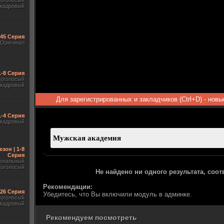
гоголосый
акадровый
545 Серия
Оригинал
1-8 Серия
гоголосый
акадровый
Для зарегистрированных и закладчиков (Ctrl+D) - нов
1-4 Серия
акадровый
езон | 1-8
Серия
ональный
гоголосый
Не найдено ни одного результата, соо
Рекомендации:
-26 Серия
Убедитесь, что Вы включили модуль в админке.
гоголосый
акадровый
Рекомендуем посмотреть