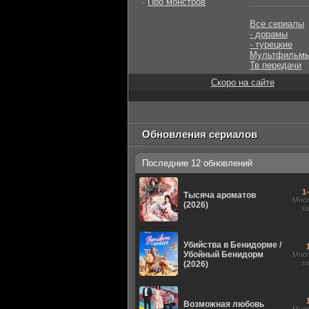
-
Про монстров
Все сериалы
- дорамы
- турецкие
Мультфильм
Тв передачи
Скоро на сайте
Обновления сериалов
Последние 12 обновлений
1
Тысяча ароматов
Мно
(2026)
з
Убийства в Бенидорме /
Убойный Бенидорм
Мно
з
(2026)
Возможная любовь