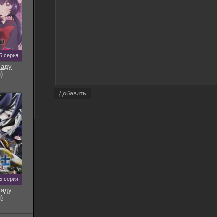
5 серия
саду
)
Добавить
5 серия
саду
)