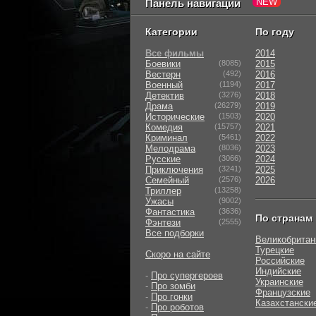
Панель навигации
Категории
По году
Все фильмы
2014
Боевики
(8085)
2015
Вестерн
(492)
2016
Военный
(1194)
2017
Детектив
(3276)
2018
Драма
(26279)
2019
Исторические
(1503)
2020
Комедия
(15757)
2021
Криминал
(5461)
2022
Мелодрама
(8036)
2023
Русские
(3066)
2024
Приключения
(3241)
2025
Семейный
(2576)
2026
Триллер
(13258)
Ужасы
(9002)
Фантастика
(3636)
По странам
Фэнтези
(2555)
Все подборки
Великобритан
Турецкие
Скоро на сайте
Российские
Индийские
-
Про супергероев
Украинские
-
Про зомби
Французские
-
Про гонки
Казахстански
-
Про роботов