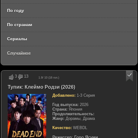
По году
По странам
Сериалы
Случайное
3
13
1.9
/ 10 (
16
гол.)
Тупик: Клеймо Родзи (2026)
Добавлено:
1-3 Серия
Год выпуска:
2026
Страна:
Япония
Продолжительность:
Жанр:
Дорамы, Драма
Качество:
WEBDL
Режиссер:
Горо Ясуми