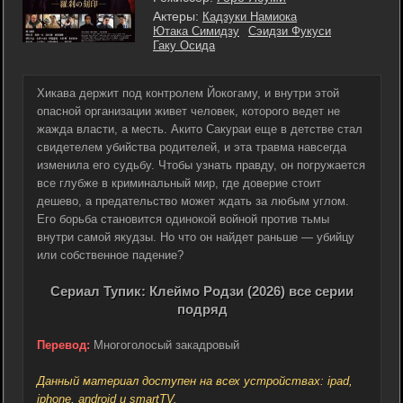
Актеры:
Кадзуки Намиока
Ютака Симидзу
Сэидзи Фукуси
Гаку Осида
Хикава держит под контролем Йокогаму, и внутри этой
опасной организации живет человек, которого ведет не
жажда власти, а месть. Акито Сакураи еще в детстве стал
свидетелем убийства родителей, и эта травма навсегда
изменила его судьбу. Чтобы узнать правду, он погружается
все глубже в криминальный мир, где доверие стоит
дешево, а предательство может ждать за любым углом.
Его борьба становится одинокой войной против тьмы
внутри самой якудзы. Но что он найдет раньше — убийцу
или собственное падение?
Сериал Тупик: Клеймо Родзи (2026) все серии
подряд
Перевод:
Многоголосый закадровый
Данный материал доступен на всех устройствах: ipad,
iphone, android и smartTV.