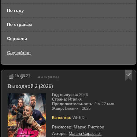
По году
По странам
Сериалы
Случайное
15
21
4.2
/ 10 (
36
гол.)
Выходной 2 (2026)
Год выпуска:
2026
Страна:
Италия
Продолжительность:
1 ч 22 мин
Жанр:
Боевик , 2026
Качество:
WEBDL
Режиссер:
Марко Ристори
Актеры:
Martina Capaccioli