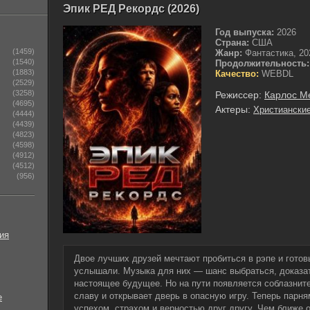
Эпик РЕД Рекордс (2026)
Год выпуска:
2026
Страна:
США
(1459)
Жанр:
Фантастика, 20
(1540)
Продолжительность:
(1883)
Качество:
WEBDL
(2529)
(3258)
Режиссер:
Карлос М
(4695)
Актеры:
Христианские
(4444)
(4439)
(4823)
(4598)
(4912)
(4512)
(956)
ия
Двое лучших друзей мечтают пробиться в рэпе и готов
услышали. Музыка для них — шанс выбраться, доказат
настоящее будущее. Но на пути появляется соблазнит
славу и открывает дверь в опасную игру. Теперь парн
е
успехом, страхом и верностью друг другу. Чем ближе 