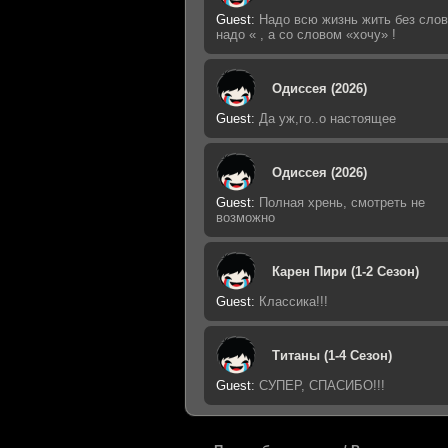
Guest
:
Надо всю жизнь жить без слов
надо « , а со словом «хочу» !
Одиссея (2026)
Guest
:
Да уж,го..о настоящее
Одиссея (2026)
Guest
:
Полная хрень, смотреть не
возможно
Карен Пири (1-2 Сезон)
Guest
:
Классика!!!
Титаны (1-4 Сезон)
Guest
:
СУПЕР, СПАСИБО!!!