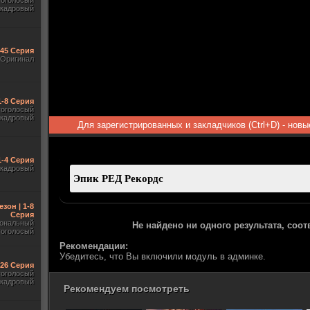
гоголосый
акадровый
545 Серия
Оригинал
1-8 Серия
гоголосый
акадровый
Для зарегистрированных и закладчиков (Ctrl+D) - нов
1-4 Серия
акадровый
езон | 1-8
Серия
ональный
Не найдено ни одного результата, соо
гоголосый
Рекомендации:
Убедитесь, что Вы включили модуль в админке.
-26 Серия
гоголосый
акадровый
Рекомендуем посмотреть