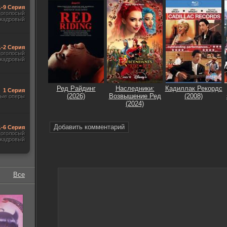
1-9 Серия
гоголосый
акадровый
1-2 Серия
гоголосый
акадровый
Ред Райдинг
Наследники:
Кадиллак Рекордс
1 Серия
(2026)
Возвышение Ред
(2008)
ые оперы
(2024)
Добавить комментарий
1-6 Серия
гоголосый
акадровый
Все