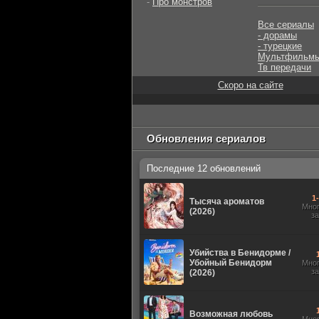
-
Про монстров
Все сериалы
- дорамы
- турецкие
Мультфильм
Тв передачи
Скоро на сайте
Обновления сериалов
Последние 12 обновлений
1
Тысяча ароматов
Мно
(2026)
з
Убийства в Бенидорме /
Убойный Бенидорм
Мно
з
(2026)
Возможная любовь