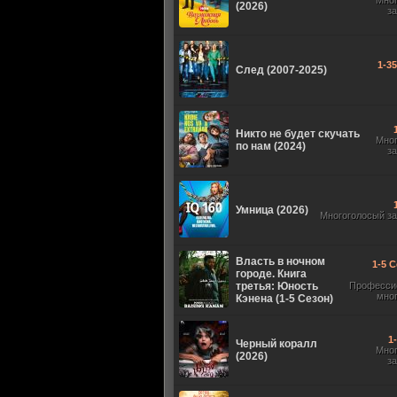
Мно
(2026)
з
1-3
След (2007-2025)
Никто не будет скучать
Мно
по нам (2024)
з
Умница (2026)
Многоголосый з
Власть в ночном
1-5 С
городе. Книга
третья: Юность
Професси
мно
Кэнена (1-5 Сезон)
1
Черный коралл
Мно
(2026)
з