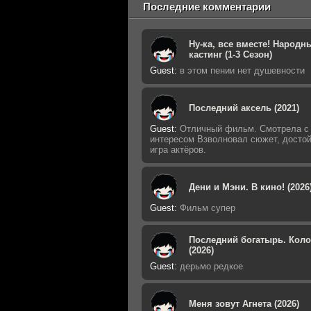
Последние комментарии
Ну-ка, все вместе! Народн
кастинг (1-3 Сезон)
Guest
:
в этом пении нет душевности
Последний аксель (2021)
Guest
:
Отличный фильм. Смотрела с
интересом Взволновал сюжет, досто
игра актёров.
Дени и Мэни. В кино! (2026
Guest
:
Фильм супер
Последний богатырь. Кол
(2026)
Guest
:
дерьмо редкое
Меня зовут Агнета (2026)