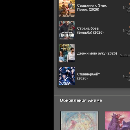
Свидания с Элис
Мно
Перес (2026)
з
Страна боев
Мно
(Борьба) (2026)
з
Держи мою руку (2026)
Мыльн
Спиннербейт
Мно
(2026)
з
Обновления Аниме