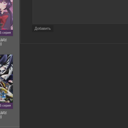
Добавить
5 серия
саду
)
5 серия
саду
)