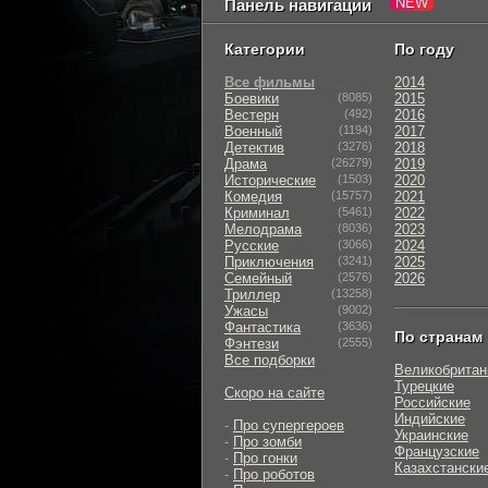
Панель навигации
Категории
По году
Все фильмы
2014
Боевики
(8085)
2015
Вестерн
(492)
2016
Военный
(1194)
2017
Детектив
(3276)
2018
Драма
(26279)
2019
Исторические
(1503)
2020
Комедия
(15757)
2021
Криминал
(5461)
2022
Мелодрама
(8036)
2023
Русские
(3066)
2024
Приключения
(3241)
2025
Семейный
(2576)
2026
Триллер
(13258)
Ужасы
(9002)
Фантастика
(3636)
По странам
Фэнтези
(2555)
Все подборки
Великобритан
Турецкие
Скоро на сайте
Российские
Индийские
-
Про супергероев
Украинские
-
Про зомби
Французские
-
Про гонки
Казахстански
-
Про роботов