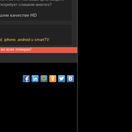
 потребует слишком многого?
ошем качестве HD
iphone, android и smartTV.
 во всех плеерах!