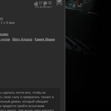
17
32
3.5
/ 10 (
49
гол.)
26
1 ч 9 мин
ензис
 кухни
Митч Алкала
Камия Имани
ы сделать почти все, чтобы их
ь свою силу и превратить талант в
ельный демон, который обещает
ям придется пройти испытание
они к мечте, тем выше цена каждого