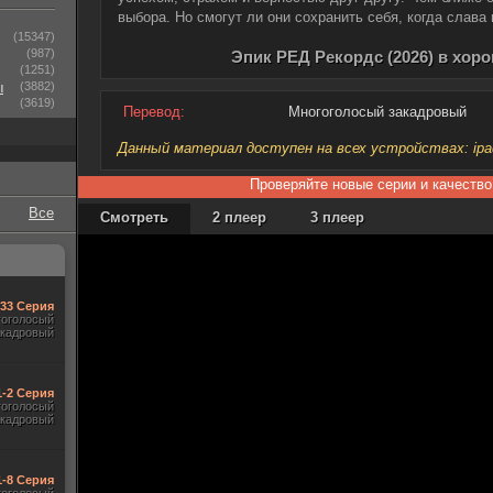
выбора. Но смогут ли они сохранить себя, когда слава
(15347)
(987)
Эпик РЕД Рекордс (2026) в хор
(1251)
ы
(3882)
(3619)
Перевод:
Многоголосый закадровый
Данный материал доступен на всех устройствах: ipad, 
Проверяйте новые серии и качество
Все
Смотреть
2 плеер
3 плеер
-33 Серия
гоголосый
акадровый
1-2 Серия
гоголосый
акадровый
1-8 Серия