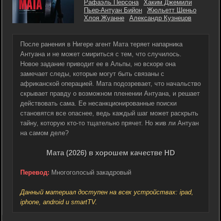
Рафаэль Персона
Хаким Джемили
Пьер-Антуан Бийон
Жюльетт Шеньо
Хлоя Жуанне
Александр Кузнецов
После ранения в Нигере агент Мата теряет напарника
Антуана и не может смириться с тем, что случилось.
Новое задание приводит ее в Альпы, но вскоре она
замечает следы, которые могут быть связаны с
африканской операцией. Мата подозревает, что начальство
скрывает правду о возможном пленении Антуана, и решает
действовать сама. Ее несанкционированные поиски
становятся все опаснее, ведь каждый шаг может раскрыть
тайну, которую кто-то тщательно прячет. Но жив ли Антуан
на самом деле?
Мата (2026) в хорошем качестве HD
Перевод:
Многоголосый закадровый
Данный материал доступен на всех устройствах: ipad,
iphone, android и smartTV.