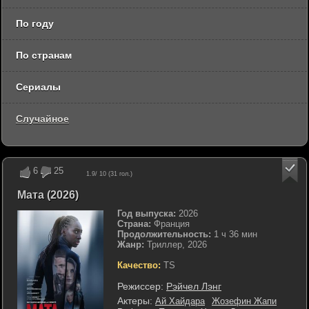
По году
По странам
Сериалы
Случайное
6
25
1.9
/ 10 (
31
гол.)
Мата (2026)
Год выпуска:
2026
Страна:
Франция
Продолжительность:
1 ч 36 мин
Жанр:
Триллер, 2026
Качество:
TS
Режиссер:
Рэйчел Лэнг
Актеры:
Ай Хайдара
Жозефин Жапи