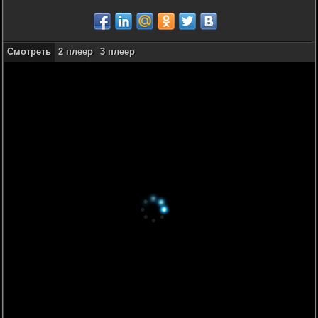
Смотреть
2 плеер
3 плеер