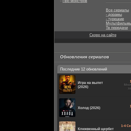
-
Про монстров
Все сериалы
- дорамы
- турецкие
Мультфильм
Тв передачи
Скоро на сайте
Обновления сериалов
Последние 12 обновлений
Игра на вылет
Мно
(2026)
з
Холод (2026)
1-4 Се
Клюквенный щербет