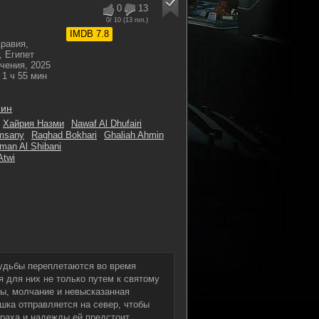
0
13
0
/ 10 (
13
гол.)
IMDB 7.8
равия,
, Египет
чения, 2025
1 ч 55 мин
мин
Хайрия Назми
Nawaf Al Dhufairi
msany
Raghad Bokhari
Ghaliah Ahmin
man Al Shibani
Atwi
судьбы переплетаются во время
я для них не только путем к святому
ды, молчание и невысказанная
ушка отправляется на север, чтобы
траха и надежды ей предстоит