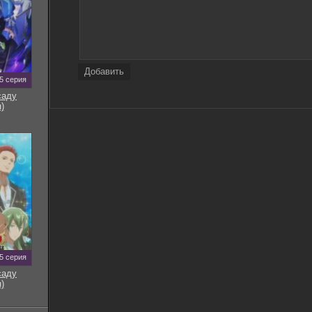
Добавить
5 серия
саду
)
5 серия
саду
)