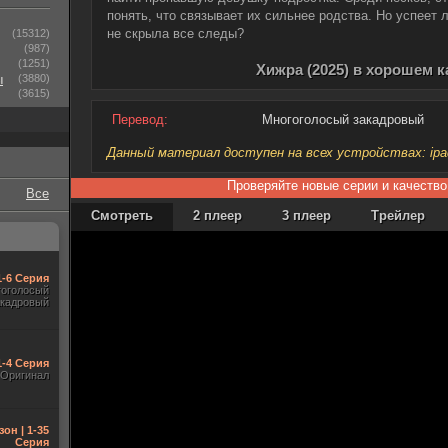
понять, что связывает их сильнее родства. Но успеет л
не скрыла все следы?
(15312)
(987)
(1251)
Хижра (2025) в хорошем к
ы
(3880)
(3615)
Перевод:
Многоголосый закадровый
Данный материал доступен на всех устройствах: ipad, 
Проверяйте новые серии и качество
Все
Смотреть
2 плеер
3 плеер
Трейлер
1-6 Серия
гоголосый
акадровый
1-4 Серия
Оригинал
зон | 1-35
Серия