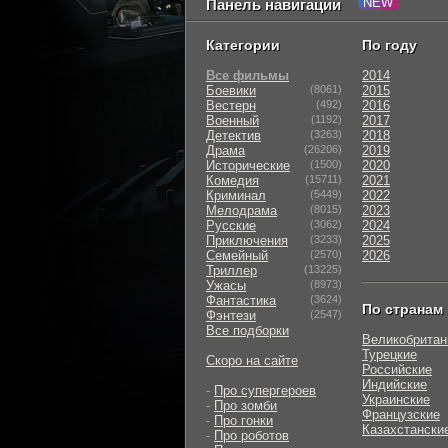
Панель навигации
Категории
По году
Все фильмы
2014
Боевики
(8061)
2015
Вестерн
(492)
2016
Военный
(1192)
2017
Детектив
(3263)
2018
Драма
(26206)
2019
Исторические
(1500)
2020
Комедия
(15711)
2021
Криминал
(5449)
2022
Мелодрама
(8015)
2023
Русские
(3062)
2024
Приключения
(3233)
2025
Семейный
(2570)
2026
Триллер
(13225)
Ужасы
(8973)
Фантастика
(3624)
По странам
Фэнтези
(2547)
Все подборки
Великобритан
Турецкие
Скоро на сайте
Российские
Индийские
-
Про супергероев
Украинские
-
Про зомби
Французские
-
Про гонки
Казахстански
-
Про роботов