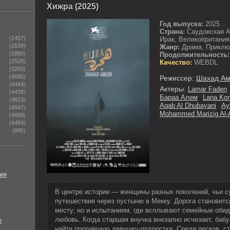
Хижра (2025)
Год выпуска:
2025
Страна:
Саудовская А
(1457)
Ирак, Великобритания
(1539)
Жанр:
Драма, Приклю
(1880)
Продолжительность:
(2528)
Качество:
WEBDL
(3255)
(4695)
Режиссер:
Шахад А
(4444)
Актеры:
Lamar Faden
(4439)
Бараа Алем
Lana Ko
(4823)
Aqab Al Dhubayani
Ay
(4597)
Mohammed Marizig Al-
(4888)
(4459)
(895)
ия
В центре истории — женщины разных поколений, чьи 
путешествия через пустыню в Мекку. Дорога становитс
месту, но и испытанием, где всплывают семейные оби
любовь. Когда старшая внучка внезапно исчезает, баб
е
найти пропавшую девушку-подростка. Среди песков, с