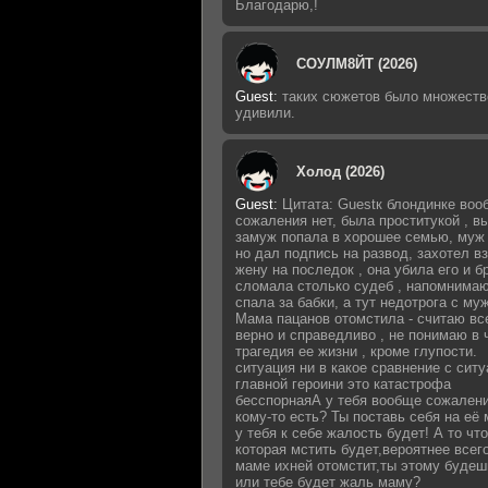
Благодарю,!
СОУЛМ8ЙТ (2026)
Guest
:
таких сюжетов было множеств
удивили.
Холод (2026)
Guest
:
Цитата: Guestк блондинке воо
сожаления нет, была проститукой , 
замуж попала в хорошее семью, муж 
но дал подпись на развод, захотел в
жену на последок , она убила его и б
сломала столько судеб , напомнимаю
спала за бабки, а тут недотрога с му
Мама пацанов отомстила - считаю вс
верно и справедливо , не понимаю в 
трагедия ее жизни , кроме глупости.
ситуация ни в какое сравнение с сит
главной героини это катастрофа
бесспорнаяА у тебя вообще сожалени
кому-то есть? Ты поставь себя на её 
у тебя к себе жалость будет! А то что
которая мстить будет,вероятнее всег
маме ихней отомстит,ты этому будеш
или тебе будет жаль маму?