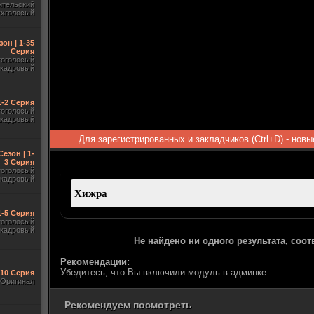
ительский
ухголосый
зон | 1-35
Серия
гоголосый
акадровый
 1-2 Серия
гоголосый
акадровый
Для зарегистрированных и закладчиков (Ctrl+D) - нов
Сезон | 1-
3 Серия
гоголосый
акадровый
1-5 Серия
гоголосый
акадровый
Не найдено ни одного результата, соо
Рекомендации:
Убедитесь, что Вы включили модуль в админке.
-10 Серия
Оригинал
Рекомендуем посмотреть