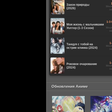
Закон природы
Мно
(2026)
з
1-3 
Моя жизнь с мальчиками
Уолтер (1-3 Сезон)
Мно
з
1
Танцуя с тобой на
Мно
острие клинка (2024)
з
1
Роковое очарование
Мно
(2024)
з
Обновления Аниме