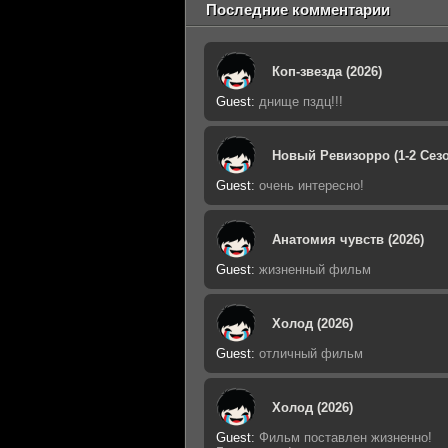
Последние комментарии
Коп-звезда (2026)
Guest
:
днище пздц!!!
Новый Ревизорро (1-2 Сезо
Guest
:
очень интересно!
Анатомия чувств (2026)
Guest
:
жизненный фильм
Холод (2026)
Guest
:
отличный фильм
Холод (2026)
Guest
:
Фильм поставлен жизненно!