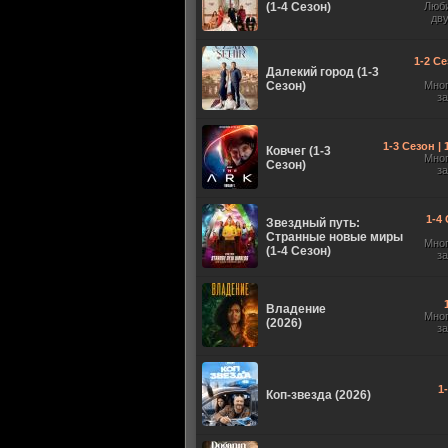
(1-4 Сезон)
Люб
дв
1-2 Се
Далекий город (1-3
Сезон)
Мно
з
1-3 Сезон |
Ковчег (1-3
Мно
Сезон)
з
1-4 
Звездный путь:
Странные новые миры
Мно
(1-4 Сезон)
з
Владение
Мно
(2026)
з
1
Коп-звезда (2026)