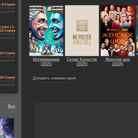
1-9 Серия
гоголосый
акадровый
Сезон | 1-
10 Серия
гоголосый
акадровый
-24 Серия
гоголосый
Интервидение
Супер Холостяк
Женское шоу
акадровый
(2025)
(2025)
(2025)
-26 Серия
Добавить комментарий
гоголосый
акадровый
Все