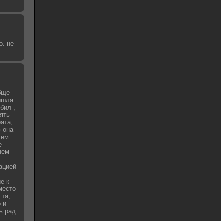
о. не
бще
вышла
бил ,
зять
рата,
 она
жем.
е
чем
уацией
е к
место
 та,
о и
ь рад