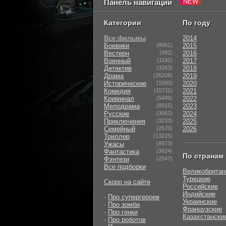
Панель навигации
Категории
По году
Все фильмы
2014
Боевики
(8061)
2015
Вестерн
(492)
2016
Военный
(1192)
2017
Детектив
(3263)
2018
Драма
(26206)
2019
Исторические
(1500)
2020
Комедия
(15711)
2021
Криминал
(5449)
2022
Мелодрама
(8015)
2023
Русские
(3062)
2024
Приключения
(3233)
2025
Семейный
(2570)
2026
Триллер
(13225)
Ужасы
(8973)
Фантастика
(3624)
По странам
Фэнтези
(2547)
Все подборки
Великобритан
Турецкие
Скоро на сайте
Российские
Индийские
-
Про супергероев
Украинские
-
Про зомби
Французские
-
Про гонки
Казахстански
-
Про роботов