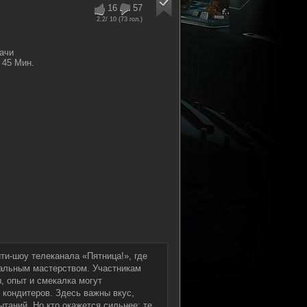
16
57
2.2
/ 10 (
73
гол.)
ачи
45 Мин.
ти-шоу телеканала «Пятница!», где
альным мастерством. Участникам
, опыт и смекалка могут
 кондитеров. Здесь важны вкус,
таний. Но кто окажется сильнее: те,