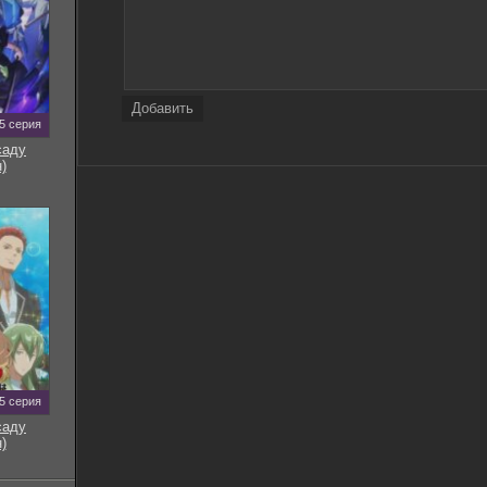
Добавить
5 серия
саду
)
5 серия
саду
)