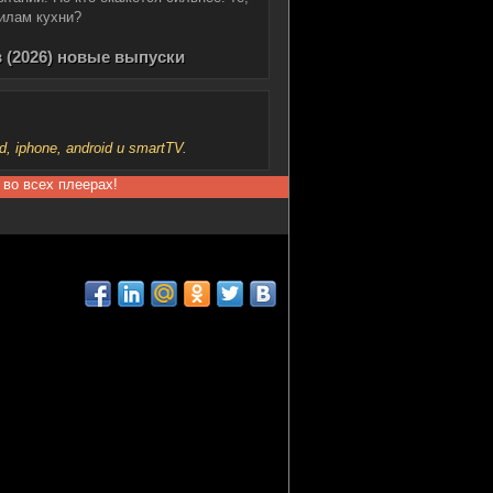
вилам кухни?
 (2026) новые выпуски
iphone, android и smartTV.
 во всех плеерах!