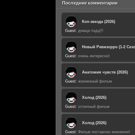
Последние комментарии
Коп-звезда (2026)
Guest
:
днище пздц!!!
Новый Ревизорро (1-2 Сезо
Guest
:
очень интересно!
Анатомия чувств (2026)
Guest
:
жизненный фильм
Холод (2026)
Guest
:
отличный фильм
Холод (2026)
Guest
:
Фильм поставлен жизненно!