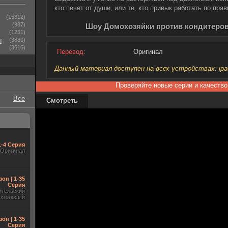
кто печет от души, или те, кто привык работать по пра
(15312)
(987)
Шоу Домохозяйки против кондитеров
(1251)
ы
(3880)
(3615)
Перевод:
Оригинал
Данный материал доступен на всех устройствах: ipad, 
Проверяйте новые серии и качество
Все
Смотреть
1-4 Серия
Оригинал
зон | 1-35
Серия
ительский
ухголосый
зон | 1-35
Серия