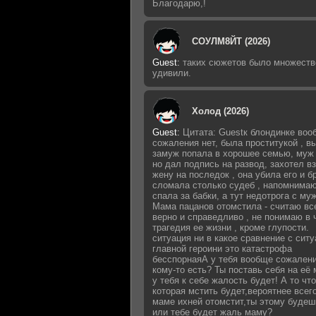
Благодарю,!
СОУЛМ8ЙТ (2026)
Guest
:
таких сюжетов было множеств
удивили.
Холод (2026)
Guest
:
Цитата: Guestк блондинке воо
сожаления нет, была проститукой , 
замуж попала в хорошее семью, муж 
но дал подпись на развод, захотел в
жену на последок , она убила его и б
сломала столько судеб , напомнимаю
спала за бабки, а тут недотрога с му
Мама пацанов отомстила - считаю вс
верно и справедливо , не понимаю в 
трагедия ее жизни , кроме глупости.
ситуация ни в какое сравнение с сит
главной героини это катастрофа
бесспорнаяА у тебя вообще сожалени
кому-то есть? Ты поставь себя на её 
у тебя к себе жалость будет! А то что
которая мстить будет,вероятнее всег
маме ихней отомстит,ты этому будеш
или тебе будет жаль маму?