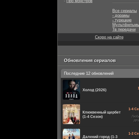
-
Про монстров
Все сериалы
- дорамы
- турецкие
Мультфильм
Тв передачи
Скоро на сайте
Обновления сериалов
Последние 12 обновлений
Холод (2026)
1-4 Се
Клюквенный щербет
(1-4 Сезон)
Люб
дв
1-2 Се
Далекий город (1-3