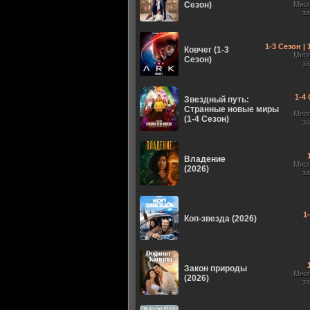
Сезон)
Мно
з
1-3 Сезон |
Ковчег (1-3
Мно
Сезон)
з
1-4 
Звездный путь:
Странные новые миры
Мно
(1-4 Сезон)
з
Владение
Мно
(2026)
з
1
Коп-звезда (2026)
Закон природы
Мно
(2026)
з