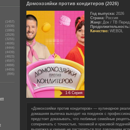
Домохозяйки против кондитеров (2026)
Год выпуска:
2026
Страна:
Россия
(1457)
Жанр:
Док / ТВ Перед
(1539)
Продолжительность:
(1880)
Качество:
WEBDL
(2528)
(3255)
(4695)
(4444)
(4439)
(4823)
(4597)
(4888)
(4459)
(895)
1-6 Серия
ия
«Домохозяйки против кондитеров» — кулинарное реали
домашняя выпечка выходит на поединок с профессион
предстоит доказывать, что любимые семейные рецепты
соперничать с точностью, техникой и красивой подачей
е
выдержка и умение не растеряться под давлением испы