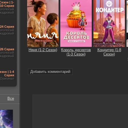
Сезон | 1-
10 Серия
гоголосый
акадровый
-24 Серия
гоголосый
акадровый
-26 Серия
Няня (1-2 Сезон)
Король десертов
Кондитер (1-8
гоголосый
(1-3 Сезон)
Сезон)
акадровый
Добавить комментарий
езон | 1-4
Серия
Оригинал
Все