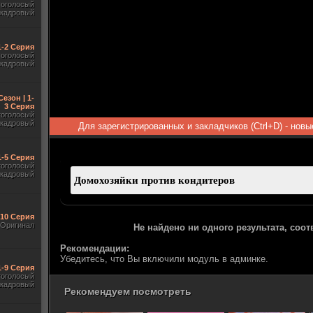
гоголосый
акадровый
 1-2 Серия
гоголосый
акадровый
Сезон | 1-
3 Серия
гоголосый
акадровый
Для зарегистрированных и закладчиков (Ctrl+D) - нов
1-5 Серия
гоголосый
акадровый
-10 Серия
Оригинал
Не найдено ни одного результата, соо
Рекомендации:
Убедитесь, что Вы включили модуль в админке.
1-9 Серия
гоголосый
акадровый
Рекомендуем посмотреть