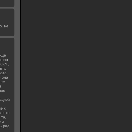
о. не
бще
вышла
бил ,
зять
рата,
 она
жем.
е
чем
уацией
е к
место
 та,
о и
ь рад