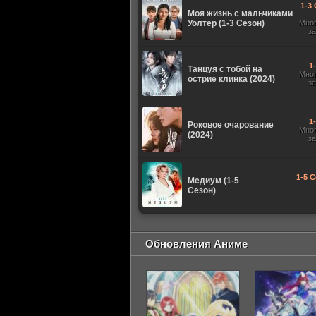
1-3 
Моя жизнь с мальчиками
Уолтер (1-3 Сезон)
Мно
з
1
Танцуя с тобой на
Мно
острие клинка (2024)
з
1
Роковое очарование
Мно
(2024)
з
1-5 С
Медиум (1-5
Сезон)
Обновления Аниме