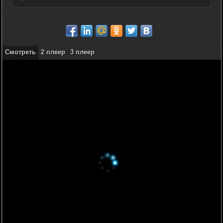
Смотреть
2 плеер
3 плеер