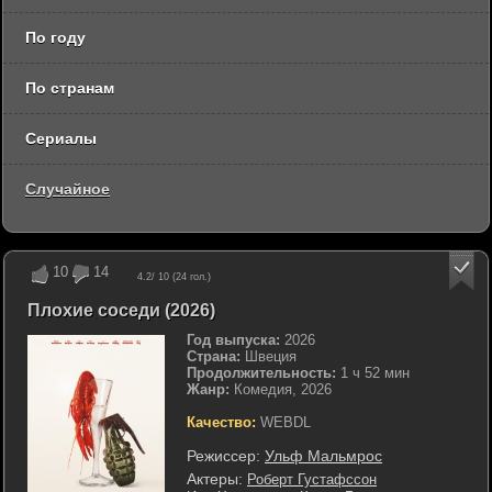
По году
По странам
Сериалы
Случайное
10
14
4.2
/ 10 (
24
гол.)
Плохие соседи (2026)
Год выпуска:
2026
Страна:
Швеция
Продолжительность:
1 ч 52 мин
Жанр:
Комедия, 2026
Качество:
WEBDL
Режиссер:
Ульф Мальмрос
Актеры:
Роберт Густафссон