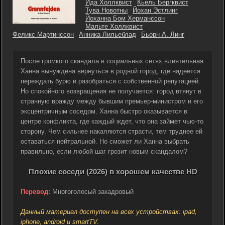
Ида Холлквист
Кьель Бергквист
Тува Новотны
Йохан Эстлинг
Йоханна Бом Херманссон
Мальте Холлквист
Феликс Мартинссон
Анника Лильеблад
Бьорн А. Линг
После громкого скандала в социальных сетях влиятельная
Ханна вынуждена вернуться в родной город, где надеется
переждать бурю и разобраться с собственной репутацией.
Но спокойного возвращения не получается: город втянут в
странную вражду между бывшим премьер-министром и его
эксцентричным соседом. Ханна быстро оказывается в
центре конфликта, где каждый ждет, что она займет чью-то
сторону. Чем сильнее накаляются страсти, тем труднее ей
оставаться нейтральной. Но сможет ли Ханна выбрать
правильно, если любой шаг грозит новым скандалом?
Плохие соседи (2026) в хорошем качестве HD
Перевод:
Многоголосый закадровый
Данный материал доступен на всех устройствах: ipad,
iphone, android и smartTV.