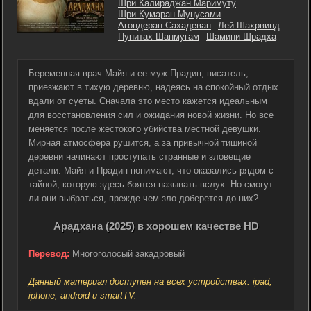
Шри Калираджан Маримуту
Шри Кумаран Мунусами
Агондеран Сахадеван
Лей Шахрвинд
Пунитах Шанмугам
Шамини Шрадха
Беременная врач Майя и ее муж Прадип, писатель,
приезжают в тихую деревню, надеясь на спокойный отдых
вдали от суеты. Сначала это место кажется идеальным
для восстановления сил и ожидания новой жизни. Но все
меняется после жестокого убийства местной девушки.
Мирная атмосфера рушится, а за привычной тишиной
деревни начинают проступать странные и зловещие
детали. Майя и Прадип понимают, что оказались рядом с
тайной, которую здесь боятся называть вслух. Но смогут
ли они выбраться, прежде чем зло доберется до них?
Арадхана (2025) в хорошем качестве HD
Перевод:
Многоголосый закадровый
Данный материал доступен на всех устройствах: ipad,
iphone, android и smartTV.