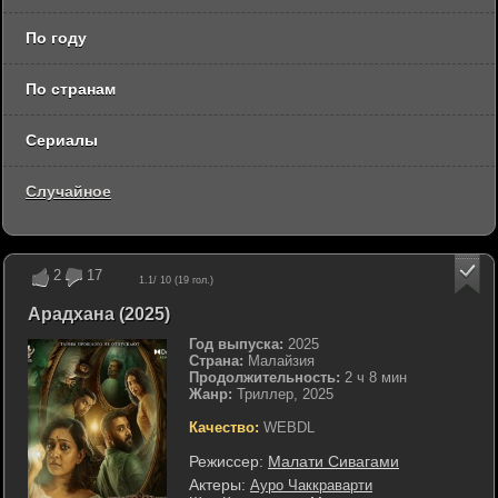
По году
По странам
Сериалы
Случайное
2
17
1.1
/ 10 (
19
гол.)
Арадхана (2025)
Год выпуска:
2025
Страна:
Малайзия
Продолжительность:
2 ч 8 мин
Жанр:
Триллер, 2025
Качество:
WEBDL
Режиссер:
Малати Сивагами
Актеры:
Ауро Чаккраварти