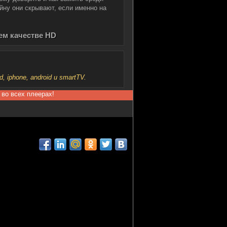
айну они скрывают, если именно на
ем качестве HD
iphone, android и smartTV.
 во всех плеерах!