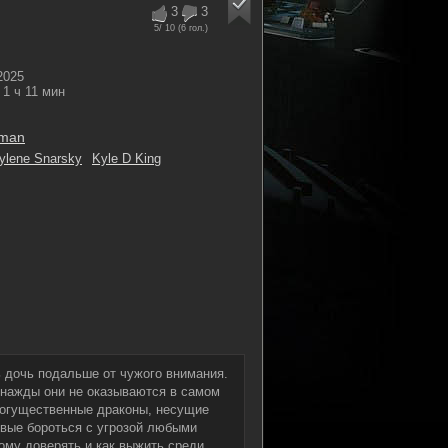
3
3
5
/ 10 (
6
гол.)
2025
1 ч 11 мин
tman
ylene Snarsky
Kyle D King
ь дочь подальше от чужого внимания.
днажды они не оказываются в самом
могущественные драконы, несущие
овые бороться с угрозой любыми
ому доверять и как выжить среди