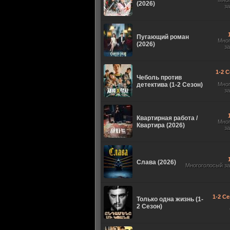
Мно
(2026)
з
Пугающий роман
Мно
(2026)
з
1-2 С
Чеболь против
детектива (1-2 Сезон)
Мно
з
Квартирная работа /
Мно
Квартира (2026)
з
Слава (2026)
Многоголосый з
1-2 Се
Только одна жизнь (1-
2 Сезон)