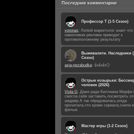
Последние комментарии
Профессор Т (1-5 Сезон)
voronas
:
Любой маркетолог знает что
навязчивая реклама приводит к
противоположному результату
Выживалити. Наследники (
Сезон)
asja-nezabudka
:
👍👍👍🙂
Острые козырьки: Бессме
человек (2026)
Viola G
:
Даже ради Киллиана Мерфи 
смогла себя заставить,посмотреть эт
шедевр.А так обрадовалась,когда
прочитала,что кроме сериала,сняли 
фильм.
Мастер игры (1-2 Сезон)