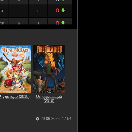
 GB
1
0
 GB
0
1
 GB
0
1
Чудо-юдо (2018)
Огнедышащий
(2010)
29-06-2026, 17:54