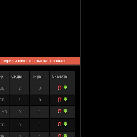
ые серии и качество выходят раньше!
ер
Сиды
Пиры
Скачать
 GB
2
3
 GB
1
0
1 MB
0
1
 GB
0
1
 GB
0
1