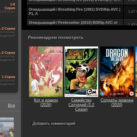
1-8
Серия
Огнедышащий / Breathing Fire (1991) DVDRip-AVC |
1.87
Субтитры
P1, A
Огнедышащий / Firebreather (2010) BDRip-AVC от
1.43
potroks
1-2 Серия
гоголосый
акадровый
Огнедышащий / Firebreather (2010) HDRip
1.36
Рекомендуем посмотреть
1-2 Серия
гоголосый
акадровый
1 Серия
гоголосый
акадровый
Кот и дракон
Семейство
Солдаты дракона
(2026)
Сатурдей (1-2
(2020)
Все
Сезон)
Добавить комментарий