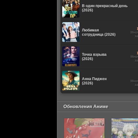
В один прекрасный день
(2026)
Любимая
Мно
сотрудница (2026)
з
Точка взрыва
Мно
(2026)
з
Анна Пиджен
Мно
(2026)
з
Обновления Аниме