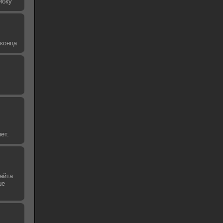
ибку
 конца
ет.
айта
ше