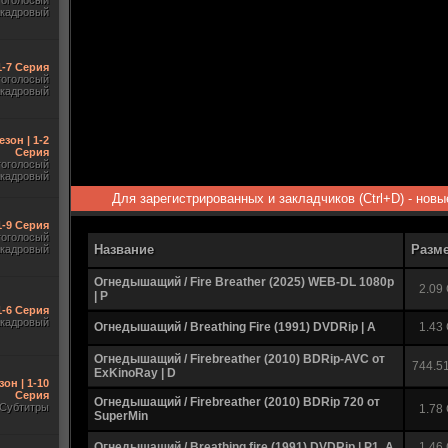
гоголосый
акадровый
1-7 Серия
гоголосый
акадровый
езон | 1-2
Серия
гоголосый
акадровый
Для зарегистрированных и закладчиков (Ctrl+D) - нов
1-9 Серия
гоголосый
Название
Разм
акадровый
Огнедышащий / Fire Breather (2025) WEB-DL 1080p
2.09
| P
1-6 Серия
акадровый
Огнедышащий / Breathing Fire (1991) DVDRip | A
1.43
Огнедышащий / Firebreather (2010) BDRip-AVC от
744.5
ExKinoRay | D
зон | 1-10
Серия
Огнедышащий / Firebreather (2010) BDRip 720 от
Субтитры
1.78
SuperMin
Огнедышащий / Breathing fire (1991) DVDRip | P1, А
1.46