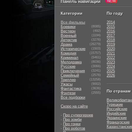
Панель навигации
Категории
По году
Все фильмы
2014
Боевики
(8085)
2015
Вестерн
(492)
2016
Военный
(1194)
2017
Детектив
(3276)
2018
Драма
(26279)
2019
Исторические
(1503)
2020
Комедия
(15757)
2021
Криминал
(5461)
2022
Мелодрама
(8036)
2023
Русские
(3066)
2024
Приключения
(3241)
2025
Семейный
(2576)
2026
Триллер
(13258)
Ужасы
(9002)
Фантастика
(3636)
По странам
Фэнтези
(2555)
Все подборки
Великобритан
Турецкие
Скоро на сайте
Российские
Индийские
-
Про супергероев
Украинские
-
Про зомби
Французские
-
Про гонки
Казахстански
-
Про роботов