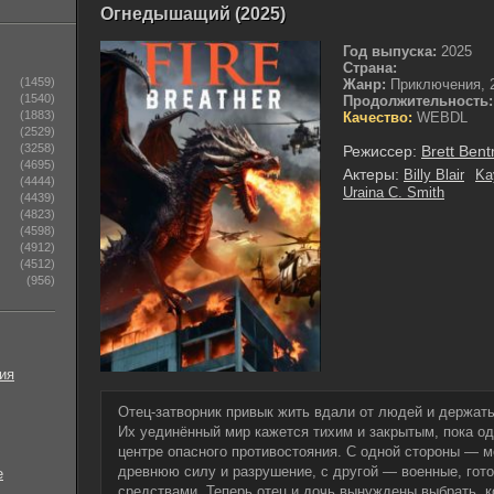
Огнедышащий (2025)
Год выпуска:
2025
Страна:
(1459)
Жанр:
Приключения, 
(1540)
Продолжительность:
(1883)
Качество:
WEBDL
(2529)
(3258)
Режиссер:
Brett Ben
(4695)
Актеры:
Billy Blair
Ka
(4444)
Uraina C. Smith
(4439)
(4823)
(4598)
(4912)
(4512)
(956)
ия
Отец-затворник привык жить вдали от людей и держат
Их уединённый мир кажется тихим и закрытым, пока о
центре опасного противостояния. С одной стороны — 
древнюю силу и разрушение, с другой — военные, гот
е
средствами. Теперь отец и дочь вынуждены выбрать, к