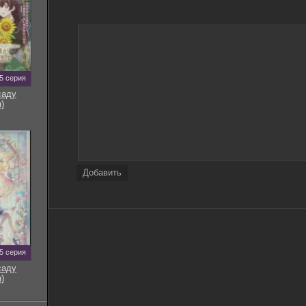
5 серия
саду
)
Добавить
5 серия
саду
)