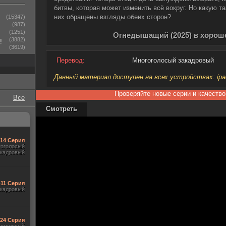
битвы, которая может изменить всё вокруг. Но какую т
них обращены взгляды обеих сторон?
(15347)
(987)
(1251)
Огнедышащий (2025) в хорош
ы
(3882)
(3619)
Перевод:
Многоголосый закадровый
Данный материал доступен на всех устройствах: ipad, 
Проверяйте новые серии и качество
Все
Смотреть
-14 Серия
гоголосый
акадровый
-11 Серия
акадровый
-24 Серия