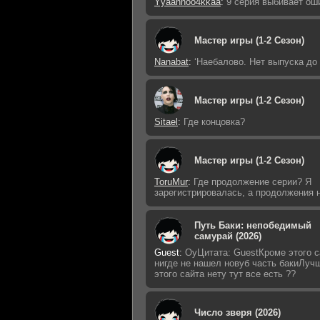
Yyaannoo4kkaa
:
9 серия выбивает ош
Мастер игры (1-2 Сезон)
Nanabat
:
‘Наебалово. Нет выпуска до
Мастер игры (1-2 Сезон)
Sitael
:
Где концовка?
Мастер игры (1-2 Сезон)
ToruMur
:
Где продолжение серии? Я
зарегистрировалась, а продолжения н
Путь Баки: непобедимый
самурай (2026)
Guest
:
ОуЦитата: GuestКроме этого с
нигде не нашел новуб часть бакиЛуч
этого сайта нету тут все есть ??
Число зверя (2026)