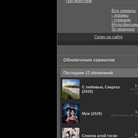
-
Про монстров
Все сериалы
- дорамы
- турецкие
Мультфильм
Тв передачи
Скоро на сайте
Обновления сериалов
Последние 12 обновлений
1
С любовью, Сиаргао
Мно
(2026)
з
1
Муж (2026)
Многоголосый з
1
Семена алой тоски