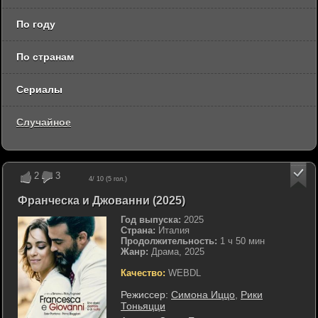
По году
По странам
Сериалы
Случайное
2
3
4
/ 10 (
5
гол.)
Франческа и Джованни (2025)
Год выпуска:
2025
Страна:
Италия
Продолжительность:
1 ч 50 мин
Жанр:
Драма, 2025
Качество:
WEBDL
Режиссер:
Симона Иццо
,
Рики
Тоньяцци