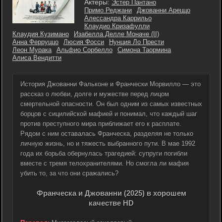
Актеры:
Эстер Пантано
Примо Реджани
Джованни Ареццо
Алессандра Каррильо
Клаудио Кризафулли
Клаудия Кузимано
Изабелла Делле Моначе (II)
Анна Ферруццо
Люсия Фосси
Нунция Ло Прести
Леон Мурака
Альфио Сорбелло
Симона Таормина
Алиса Вендитти
История Джованни Фальконе и Франчески Морвилло — это
рассказ о любви, долге и мужестве перед лицом
смертельной опасности. Он был одним из самых известных
борцов с сицилийской мафией и понимал, что каждый шаг
против преступного мира приближает его к расплате.
Рядом с ним оставалась Франческа, разделяя не только
личную жизнь, но и тяжесть выбранного пути. В мае 1992
года их борьба обернулась трагедией: супруги погибли
вместе с тремя телохранителями. Но смогла ли мафия
убить то, за что они сражались?
Франческа и Джованни (2025) в хорошем
качестве HD