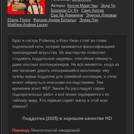
Актеры:
Келли Мари Чан
Энди Чу
Брэндон Су Ху
Соня Уолгер
Ева Де Доминичи
Эдмунд Донован
Elaine Thong
Филлип Андре Ботельо
Элиза Лау
Matthew Andrew Leung
Брат и сестра Рэймонд и Коко Чжан стоят во главе
подпольной сети, которая занимается фальсификацией
произведений искусства. Их мастерство позволяет
создавать поддельные шедевры, способные обмануть
даже опытных коллекционеров. Но всё меняется, когда на
них начинает давить опозорившийся миллионер: ему
нужны новые подделки для семейной коллекции, и отказ
может обернуться опасными последствиями. Тем
временем агент ФБР Эмили Ли расследует серию
подозрительных работ и всё ближе подбирается к их
тайному миру. Кто первым сорвёт маску в этой игре
обмана?
Подделка (2025) в хорошем качестве HD
Перевод:
Многоголосый закадровый