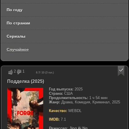
По году
По странам
Сериалы
Случайное
2
1
6.7
/ 10 (
3
гол.)
Подделка (2025)
Год выпуска:
2025
Страна:
США
Продолжительность:
1 ч 54 мин
Жанр:
Драма, Комедия, Криминал, 2025
Качество:
WEBDL
IMDB:
7.1
Режиссер:
Jing Ai Ng