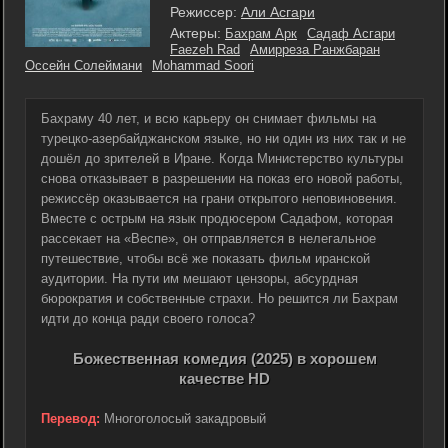
Режиссер:
Али Асгари
Актеры:
Бахрам Арк
Садаф Асгари
Faezeh Rad
Амирреза Ранжбаран
Оссейн Солеймани
Mohammad Soori
Бахраму 40 лет, и всю карьеру он снимает фильмы на
турецко-азербайджанском языке, но ни один из них так и не
дошёл до зрителей в Иране. Когда Министерство культуры
снова отказывает в разрешении на показ его новой работы,
режиссёр оказывается на грани открытого неповиновения.
Вместе с острым на язык продюсером Садафом, которая
рассекает на «Веспе», он отправляется в нелегальное
путешествие, чтобы всё же показать фильм иранской
аудитории. На пути им мешают цензоры, абсурдная
бюрократия и собственные страхи. Но решится ли Бахрам
идти до конца ради своего голоса?
Божественная комедия (2025) в хорошем
качестве HD
Перевод:
Многоголосый закадровый