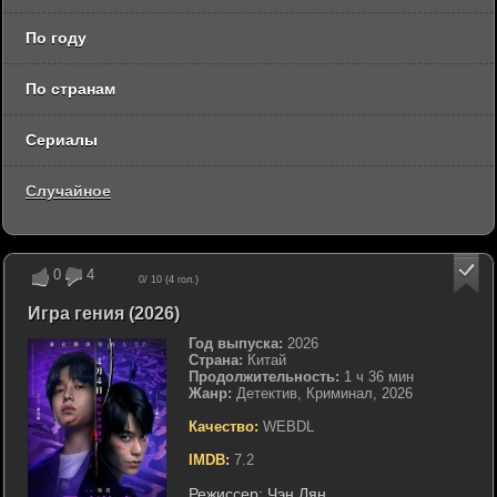
По году
По странам
Сериалы
Случайное
0
4
0
/ 10 (
4
гол.)
Игра гения (2026)
Год выпуска:
2026
Страна:
Китай
Продолжительность:
1 ч 36 мин
Жанр:
Детектив, Криминал, 2026
Качество:
WEBDL
IMDB:
7.2
Режиссер:
Чэн Лян