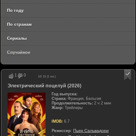
По году
По странам
Сериалы
Случайное
1
0
10
/ 10 (
1
гол.)
Электрический поцелуй (2026)
Год выпуска:
Страна:
Франция, Бельгия
Продолжительность:
2 ч 2 мин
Жанр:
Трейлеры
IMDB:
6.7
Режиссер:
Пьер Сальвадори