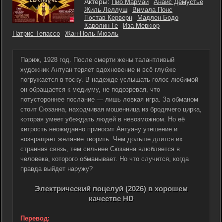
Актеры:
Пио Мармай
Анаис Демустье
Жиль Леллуш
Вимала Понс
Гюстав Керверн
Мадлен Бодо
Каролин Ге
Иза Меркюр
Патрис Тепассо
Жан-Поль Мюэль
Париж, 1928 год. После смерти жены талантливый
художник Антуан теряет вдохновение и всё глубже
погружается в тоску. В надежде услышать голос любимой
он обращается к медиуму, не подозревая, что
потустороннее послание — лишь ловкая игра. За обманом
стоит Сюзанна, находчивая мошенница из бродячего цирка,
которая умеет убеждать людей в невозможном. Но её
хитрость неожиданно приносит Антуану утешение и
возвращает желание творить. Чем дольше длится их
странная связь, тем сильнее Сюзанна влюбляется в
человека, которого обманывает. Но что случится, когда
правда выйдет наружу?
Электрический поцелуй (2026) в хорошем
качестве HD
Перевод: