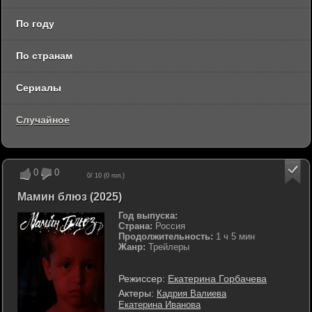
По году
По странам
Сериалы
Случайное
0
0
0
/ 10 (
0
гол.)
Мамин блюз (2025)
Год выпуска:
Страна:
Россия
Продолжительность:
1 ч 5 мин
Жанр:
Трейлеры
Режиссер:
Екатерина Горбачева
Актеры:
Кадрия Валиева
Екатерина Иванова