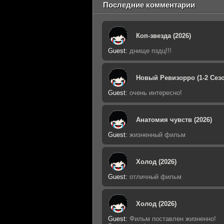
Последние комментарии
Коп-звезда (2026)
Guest
:
днище пздц!!!
Новый Ревизорро (1-2 Сезо
Guest
:
очень интересно!
Анатомия чувств (2026)
Guest
:
жизненный фильм
Холод (2026)
Guest
:
отличный фильм
Холод (2026)
Guest
:
Фильм поставлен жизненно!