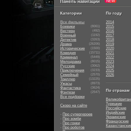
Панель навигации
Категории
По году
Все фильмы
2014
Боевики
(8061)
2015
Вестерн
(492)
2016
Военный
(1192)
2017
Детектив
(3263)
2018
Драма
(26206)
2019
Исторические
(1500)
2020
Комедия
(15711)
2021
Криминал
(5449)
2022
Мелодрама
(8015)
2023
Русские
(3062)
2024
Приключения
(3233)
2025
Семейный
(2570)
2026
Триллер
(13225)
Ужасы
(8973)
Фантастика
(3624)
По странам
Фэнтези
(2547)
Все подборки
Великобритан
Турецкие
Скоро на сайте
Российские
Индийские
-
Про супергероев
Украинские
-
Про зомби
Французские
-
Про гонки
Казахстански
-
Про роботов