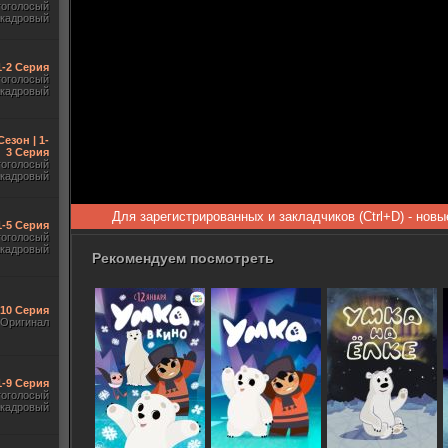
гоголосый
акадровый
 1-2 Серия
гоголосый
акадровый
Сезон | 1-
3 Серия
гоголосый
акадровый
Для зарегистрированных и закладчиков (Ctrl+D) - нов
1-5 Серия
гоголосый
акадровый
Рекомендуем посмотреть
-10 Серия
Оригинал
1-9 Серия
гоголосый
акадровый