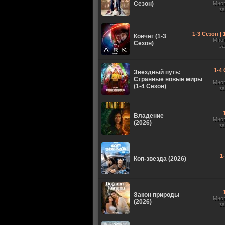
Сезон)
Мно
з
1-3 Сезон |
Ковчег (1-3
Мно
Сезон)
з
1-4 
Звездный путь:
Странные новые миры
Мно
(1-4 Сезон)
з
Владение
Мно
(2026)
з
1
Коп-звезда (2026)
Закон природы
Мно
(2026)
з