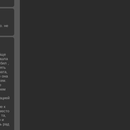
о. не
бще
вышла
бил ,
зять
рата,
 она
жем.
е
чем
уацией
е к
место
 та,
о и
ь рад