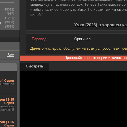
медведицу в частный зоопарк. Теперь Тайкэ вместе со
чтобы спасти её и вернуть Умке. Но хватит ли им смел
(15312)
(987)
силой?
(1251)
ы
(3880)
Умка (2026) в хорошем к
(3615)
Перевод:
Оригинал
Данный материал доступен на всех устройствах: ipad, 
Все
Проверяйте новые серии и качество
Смотреть
1-4 Серия
Оригинал
зон | 1-35
Серия
ительский
ухголосый
зон | 1-35
Серия