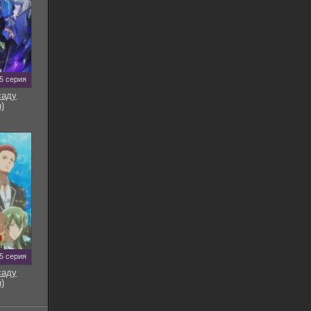
5 серия
саду
)
5 серия
саду
)