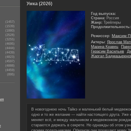
Умка (2026)
Год выпуска:
Страна:
Россия
(1457)
Жанр:
Трейлеры
(1539)
Продолжительность:
(1880)
(2528)
Режиссер:
Максим П
(3255)
Актеры:
Ярослав Мат
(4695)
Марина Кравец
Паве
(4444)
Герасим Васильев
Д
(4439)
Жаргал Бадмацырено
(4823)
(4597)
(4888)
(4459)
(895)
ия
В новогоднюю ночь Тайкэ и маленький белый медвежо
одно и то же желание — найти настоящего друга. Уже 
меняет всё, и между мальчиком и медвежонком рождае
стараются держать в секрете. Но однажды об этом узн
е
своими подельниками. Обманом они похищают маму Ум