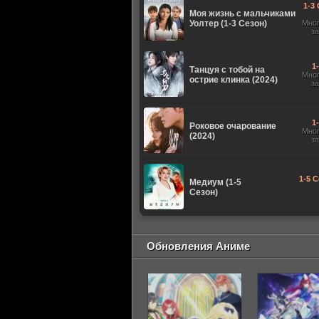
1-3 
Моя жизнь с мальчиками
Уолтер (1-3 Сезон)
Мно
з
1
Танцуя с тобой на
Мно
острие клинка (2024)
з
1
Роковое очарование
Мно
(2024)
з
1-5 С
Медиум (1-5
Сезон)
Обновления Аниме