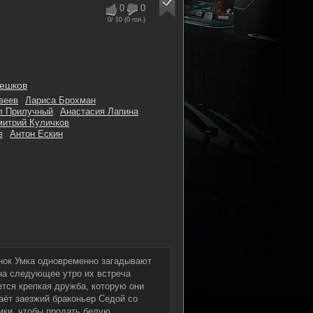
0
0
0
/ 10 (
0
гол.)
ешков
веев
Лариса Брохман
л Прилучный
Анастасия Лапина
митрий Куличков
в
Антон Ескин
нок Умка одновременно загадывают
на следующее утро их встреча
тся крепкая дружба, которую они
аёт заезжий браконьер Седой со
ки, чтобы продать белую