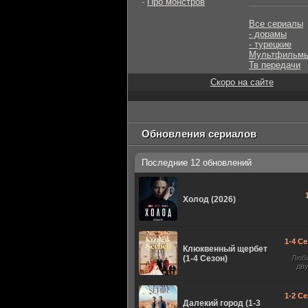
-
Про монстров
Все сериалы
- дорамы
- турецкие
Мультфильм
Тв передачи
Скоро на сайте
Обновления сериалов
Последние 12 обновлений
Холод (2026)
1-4 Се
Клюквенный щербет
(1-4 Сезон)
Люб
дв
1-2 Се
Далекий город (1-3