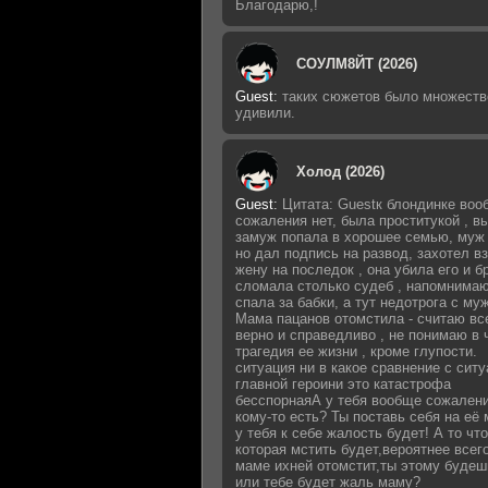
Благодарю,!
СОУЛМ8ЙТ (2026)
Guest
:
таких сюжетов было множеств
удивили.
Холод (2026)
Guest
:
Цитата: Guestк блондинке воо
сожаления нет, была проститукой , 
замуж попала в хорошее семью, муж 
но дал подпись на развод, захотел в
жену на последок , она убила его и б
сломала столько судеб , напомнимаю
спала за бабки, а тут недотрога с му
Мама пацанов отомстила - считаю вс
верно и справедливо , не понимаю в 
трагедия ее жизни , кроме глупости.
ситуация ни в какое сравнение с сит
главной героини это катастрофа
бесспорнаяА у тебя вообще сожалени
кому-то есть? Ты поставь себя на её 
у тебя к себе жалость будет! А то что
которая мстить будет,вероятнее всег
маме ихней отомстит,ты этому будеш
или тебе будет жаль маму?