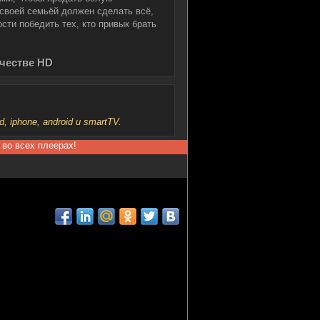
 своей семьёй должен сделать всё,
ости победить тех, кто привык брать
ачестве HD
iphone, android и smartTV.
 во всех плеерах!