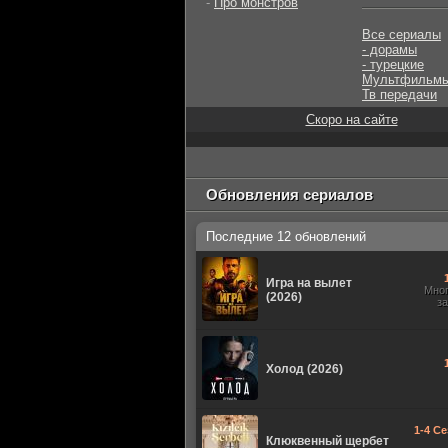
-
Про монстров
Все сериалы
- дорамы
- турецкие
Мультфильм
Тв передачи
Скоро на сайте
Обновления сериалов
Последние 12 обновлений
Игра на вылет
Мно
(2026)
з
Холод (2026)
1-4 Се
Клюквенный щербет