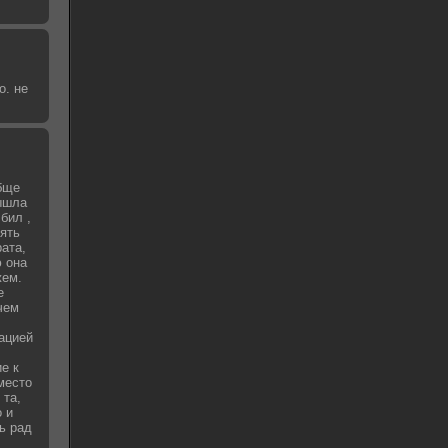
о. не
бще
вышла
бил ,
зять
рата,
 она
жем.
е
чем
уацией
е к
место
 та,
о и
ь рад