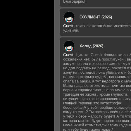
Благодарю,!
СОУЛМ8ЙТ (2026)
Guest
:
таких сюжетов было множеств
удивили.
Холод (2026)
Guest
:
Цитата: Guestк блондинке воо
сожаления нет, была проститукой , 
замуж попала в хорошее семью, муж 
но дал подпись на развод, захотел в
жену на последок , она убила его и б
сломала столько судеб , напомнимаю
спала за бабки, а тут недотрога с му
Мама пацанов отомстила - считаю вс
верно и справедливо , не понимаю в 
трагедия ее жизни , кроме глупости.
ситуация ни в какое сравнение с сит
главной героини это катастрофа
бесспорнаяА у тебя вообще сожалени
кому-то есть? Ты поставь себя на её 
у тебя к себе жалость будет! А то что
которая мстить будет,вероятнее всег
маме ихней отомстит,ты этому будеш
или тебе будет жаль маму?