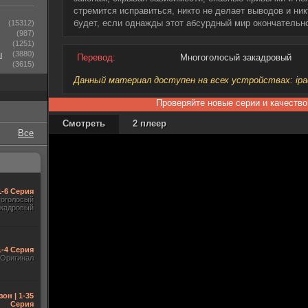
стремится исправиться, никто не делает выводов и ник
будет, если однажды этот абсурдный мир окончательно
(15312)
(987)
(1251)
ы
(3880)
Перевод:
Многоголосый закадровый
(3615)
Данный материал доступен на всех устройствах: ipad, 
Проверяйте новые серии и качество
Смотреть
2 плеер
Все
1-6 Серия
гоголосый
акадровый
1-4 Серия
Оригинал
зон | 1-35
Серия