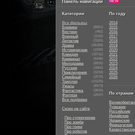
Панель навигации
Категории
По году
Все фильмы
2014
Боевики
(8061)
2015
Вестерн
(492)
2016
Военный
(1192)
2017
Детектив
(3263)
2018
Драма
(26206)
2019
Исторические
(1500)
2020
Комедия
(15711)
2021
Криминал
(5449)
2022
Мелодрама
(8015)
2023
Русские
(3062)
2024
Приключения
(3233)
2025
Семейный
(2570)
2026
Триллер
(13225)
Ужасы
(8973)
Фантастика
(3624)
По странам
Фэнтези
(2547)
Все подборки
Великобритан
Турецкие
Скоро на сайте
Российские
Индийские
-
Про супергероев
Украинские
-
Про зомби
Французские
-
Про гонки
Казахстански
-
Про роботов