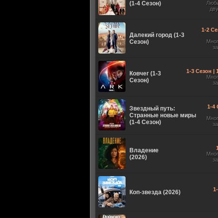
(1-4 Сезон)
Люб
дв
1-2 Се
Далекий город (1-3
Сезон)
Мно
з
1-3 Сезон |
Ковчег (1-3
Мно
Сезон)
з
1-4 
Звездный путь:
Странные новые миры
Мно
(1-4 Сезон)
з
Владение
Мно
(2026)
з
1
Коп-звезда (2026)