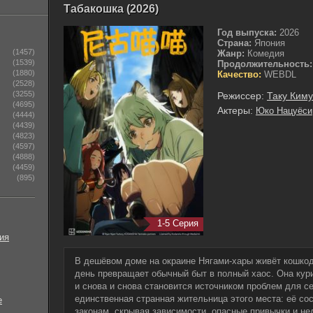
Табакошка (2026)
Год выпуска:
2026
Страна:
Япония
(1457)
Жанр:
Комедия
(1539)
Продолжительность:
(1880)
Качество:
WEBDL
(2528)
(3255)
Режиссер:
Таку Кимур
(4695)
Актеры:
Юко Нацуёси
(4444)
(4439)
(4823)
(4597)
(4888)
(4459)
(895)
1-5 Серия
ия
В дешёвом доме на окраине Нягами-хары живёт кошкод
день превращает обычный быт в полный хаос. Она кури
и снова и снова становится источником проблем для с
единственная странная жительница этого места: её со
е
законам, скрывая зависимости, опасные привычки и не