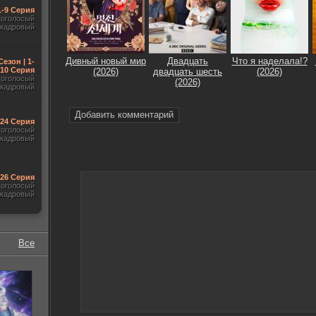
1-9 Серия
гоголосый
акадровый
Дивный новый мир
Двадцать
Что я наделала!?
Сезон | 1-
10 Серия
(2026)
двадцать шесть
(2026)
гоголосый
(2026)
акадровый
Добавить комментарий
-24 Серия
гоголосый
акадровый
-26 Серия
гоголосый
акадровый
Все