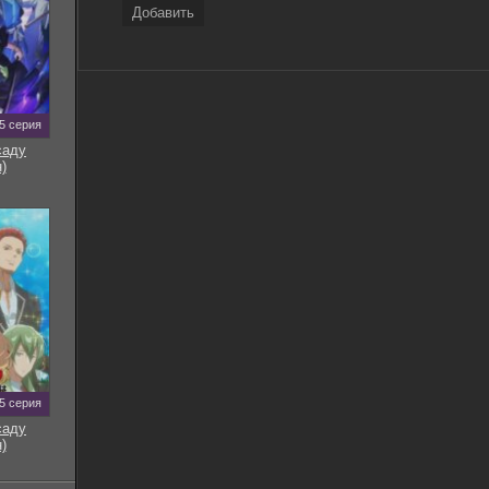
Добавить
5 серия
саду
)
5 серия
саду
)