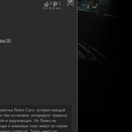
5
1
8.3
/ 10 (
6
гол.)
а (II)
евочка Янико Сато, которая каждый
т без остановки, игнорирует правила
ебя и окружающих. Но Янико не
седи и знакомые тоже живут по своим
лепые слабости. Здесь никто не