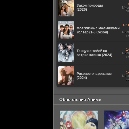
Закон природы
Мно
(2026)
з
1-3 
Моя жизнь с мальчиками
Уолтер (1-3 Сезон)
Мно
з
1
Танцуя с тобой на
Мно
острие клинка (2024)
з
1
Роковое очарование
Мно
(2024)
з
Обновления Аниме