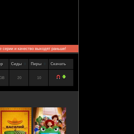
ые серии и качество выходят раньше!
ер
Сиды
Пиры
Скачать
 GB
20
10