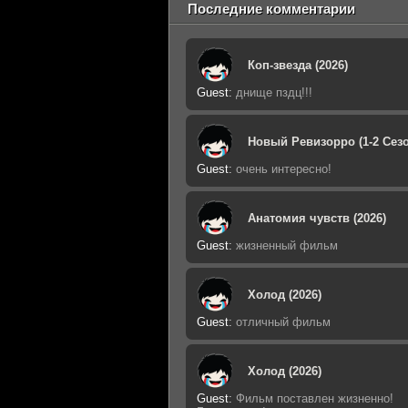
Последние комментарии
Коп-звезда (2026)
Guest
:
днище пздц!!!
Новый Ревизорро (1-2 Сезо
Guest
:
очень интересно!
Анатомия чувств (2026)
Guest
:
жизненный фильм
Холод (2026)
Guest
:
отличный фильм
Холод (2026)
Guest
:
Фильм поставлен жизненно!