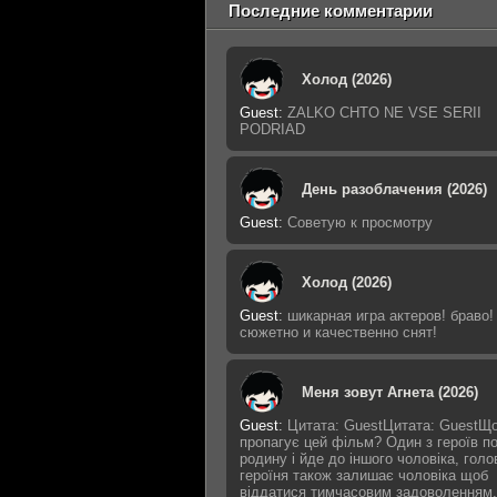
Последние комментарии
Холод (2026)
Guest
:
ZALKO CHTO NE VSE SERII
PODRIAD
День разоблачения (2026)
Guest
:
Советую к просмотру
Холод (2026)
Guest
:
шикарная игра актеров! браво!
сюжетно и качественно снят!
Меня зовут Агнета (2026)
Guest
:
Цитата: GuestЦитата: GuestЩ
пропагує цей фільм? Один з героїв п
родину і йде до іншого чоловіка, голо
героїня також залишає чоловіка щоб
віддатися тимчасовим задоволенням,