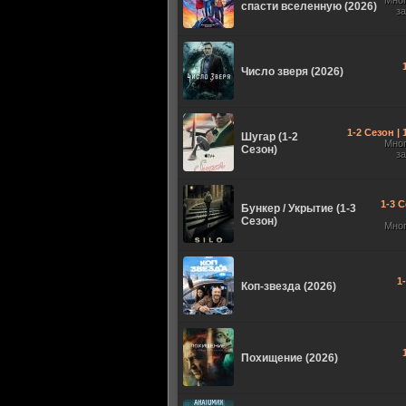
Мно
спасти вселенную (2026)
з
Число зверя (2026)
1-2 Сезон |
Шугар (1-2
Мно
Сезон)
з
1-3 С
Бункер / Укрытие (1-3
Сезон)
Мно
1
Коп-звезда (2026)
Похищение (2026)