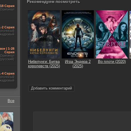
Рекомендуем посмотреть
-18 Серия
Оригинал
1-2 Серия
гоголосый
акадровый
зон | 1-28
Серия
Оригинал
(русский)
Нибелунги: Битва
Игра Эндера 2
Во плоти (2020)
королевств (2025)
(2025)
1-4 Серия
гоголосый
акадровый
Добавить комментарий
Все