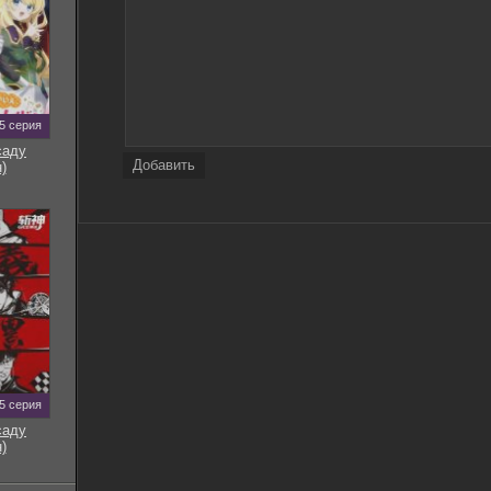
5 серия
саду
Добавить
)
5 серия
саду
)