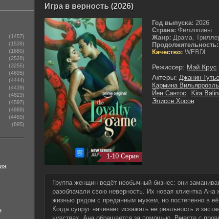
Игра в верность (2026)
Год выпуска:
2026
Страна:
Филиппины
(1457)
Жанр:
Драма, Трилле
(1539)
Продолжительность:
(1880)
Качество:
WEBDL
(2528)
(3255)
Режиссер:
Мэй Крус
(4695)
Актеры:
Джанин Гуть
(4444)
Кармина Вильярроэль
(4439)
Йен Сантос
Kira Balin
(4823)
Элиссе Хосон
(4597)
(4888)
(4459)
(895)
1-10 Серия
ия
Группа женщин ведёт необычный бизнес: они заманива
разоблачали свою неверность. Их новая клиентка Ана 
жизнью рядом с преданным мужем, но постепенно в её
Когда супруг начинает искажать её реальность и заст
е
чувствах, Ана обращается за помощью. Вместе с про