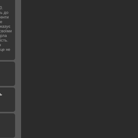
0.
сь до
менти
не
оказує
 своїми
діла
ість.
н
 це не
ь