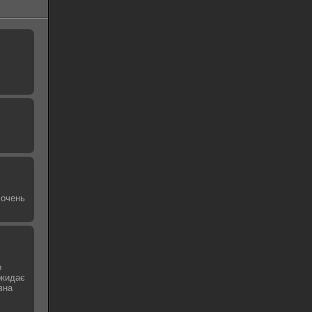
 очень
о
окидає
вна