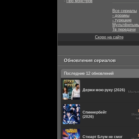
-
Про монстров
Все сериалы
- дорамы
- турецкие
Мультфильм
Тв передачи
Скоро на сайте
Обновления сериалов
Последние 12 обновлений
Держи мою руку (2026)
Мыльн
Спиннербейт
Мно
(2026)
з
Стюарт Блум не смог