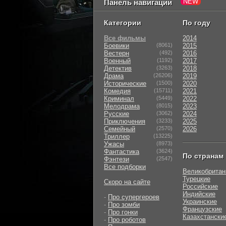
Панель навигации
Категории
По году
Все фильмы
2014
Боевики
(8061)
2015
Вестерн
(492)
2016
Военный
(1192)
2017
Детектив
(3263)
2018
Драма
(26206)
2019
Исторические
(1500)
2020
Комедия
(15711)
2021
Криминал
(5449)
2022
Мелодрама
(8015)
2023
Русские
(3062)
2024
Приключения
(3233)
2025
Семейный
(2570)
2026
Триллер
(13225)
Ужасы
(8973)
Фантастика
(3624)
По странам
Фэнтези
(2547)
Все подборки
Великобритан
Турецкие
Скоро на сайте
Российские
Индийские
-
Про супергероев
Украинские
-
Про зомби
Французские
-
Про гонки
Казахстански
-
Про роботов