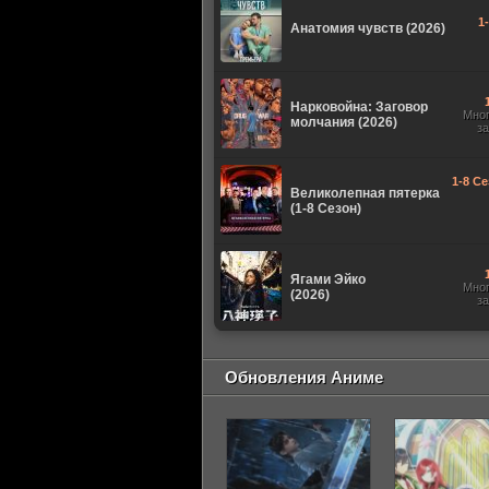
1
Анатомия чувств (2026)
Нарковойна: Заговор
Мно
молчания (2026)
з
1-8 Се
Великолепная пятерка
(1-8 Сезон)
Ягами Эйко
Мно
(2026)
з
Обновления Аниме