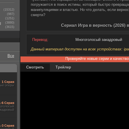
погружается в поиск истины, который быстро превраща
манипуляциями и властью. Но что делать, если вернос
(15312)
(987)
смерти?
(1251)
ы
(3880)
Сериал Игра в верность (2026) 
(3615)
Перевод:
Многоголосый закадровый
Данный материал доступен на всех устройствах: ipad, 
Все
Проверяйте новые серии и качество
Смотреть
Трейлер
1 Серия
ые оперы
1-6 Серия
гоголосый
акадровый
1-3 Серия