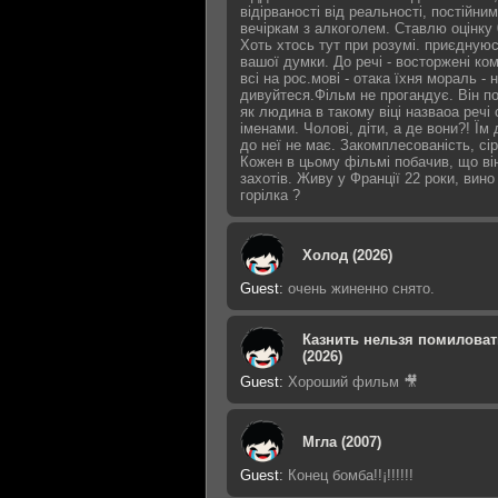
відірваності від реальності, постійним
вечіркам з алкоголем. Ставлю оцінку 
Хоть хтось тут при розумі. приєдную
вашої думки. До речі - восторжені ко
всі на рос.мові - отака їхня мораль - 
дивуйтеся.Фільм не прогандує. Він п
як людина в такому віці назваоа речі
іменами. Чолові, діти, а де вони?! Їм 
до неї не має. Закомплесованість, сір
Кожен в цьому фільмі побачив, що ві
захотів. Живу у Франції 22 роки, вино
горілка ?
Холод (2026)
Guest
:
очень жиненно снято.
Казнить нельзя помиловат
(2026)
Guest
:
Хороший фильм 🎥
Мгла (2007)
Guest
:
Конец бомба!!¡!!!!!!