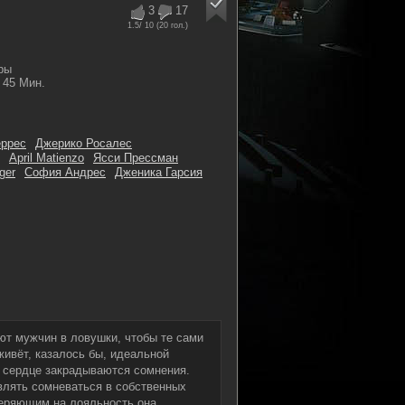
3
17
1.5
/ 10 (
20
гол.)
ры
45 Мин.
еррес
Джерико Росалес
April Matienzo
Ясси Прессман
ger
София Андрес
Дженика Гарсия
ют мужчин в ловушки, чтобы те сами
живёт, казалось бы, идеальной
 сердце закрадываются сомнения.
авлять сомневаться в собственных
веряющим на лояльность она