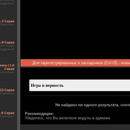
гоголосый
акадровый
1-3 Серия
Оригинал
 1-8 Серия
гоголосый
акадровый
Для зарегистрированных и закладчиков (Ctrl+D) - нов
езон | 1-6
Серия
гоголосый
-13 Серия
Оригинал
Не найдено ни одного результата, соо
1-6 Серия
Рекомендации:
Оригинал
Убедитесь, что Вы включили модуль в админке.