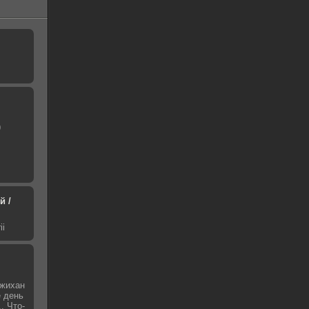
9
й /
ii
Джихан
е день
. Что-