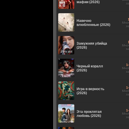
Мно
мафии (2026)
з
Навечно
Мно
влюбленные (2026)
з
Замужняя убийца
Мно
(2026)
з
1
Черный коралл
Мно
(2026)
з
1
Игра в верность
Мно
(2026)
з
1
Эта проклятая
Мно
любовь (2026)
з