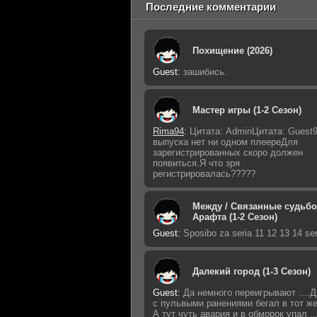
Последние комментарии
Похищение (2026)
Guest
:
зашибись.
Мастер игры (1-2 Сезон)
Rima94
:
Цитата: AdminЦитата: Guest
выпуска нет ни одном плеереДля
зарегистрированных скоро должен
появиться.Я что зря
регистрировалась?????
Между / Связанные судьбо
Арафта (1-2 Сезон)
Guest
:
Sposibo za seria 11 12 13 14 ser
Далекий город (1-3 Сезон)
Guest
:
Да немного переигрывают ....
с пульвыми ранениями бегал в тот ж
А тут чуть авария и в обморок упал ...