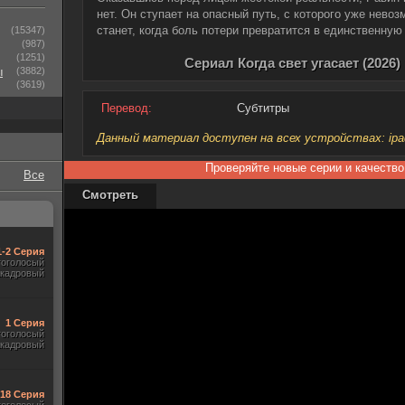
нет. Он ступает на опасный путь, с которого уже нево
станет, когда боль потери превратится в единственну
(15347)
(987)
(1251)
Сериал Когда свет угасает (2026
ы
(3882)
(3619)
Перевод:
Субтитры
Данный материал доступен на всех устройствах: ipad, 
Проверяйте новые серии и качество
Все
Смотреть
1-2 Серия
гоголосый
акадровый
1 Серия
гоголосый
акадровый
-18 Серия