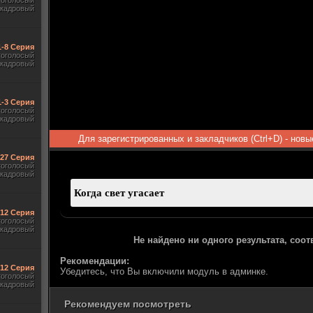
гоголосый
акадровый
1-8 Серия
гоголосый
акадровый
1-3 Серия
гоголосый
акадровый
Для зарегистрированных и закладчиков (Ctrl+D) - нов
-27 Серия
гоголосый
акадровый
-12 Серия
гоголосый
акадровый
Не найдено ни одного результата, соо
Рекомендации:
-12 Серия
Убедитесь, что Вы включили модуль в админке.
гоголосый
акадровый
Рекомендуем посмотреть