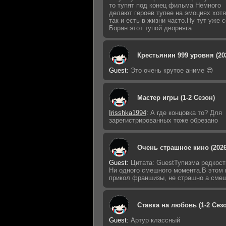
то тупят под конец фильма Немного
делают героев тупее на эмоциях хотя
так и есть в жизни часто.Ну тут уже 
Боран этот тупой дворняга
Крестьянин 999 уровня (20
Guest
:
Это очень крутое аниме 😎
Мастер игры (1-2 Сезон)
Irisshka1994
:
А где концовка то? Для
зарегистрированных тоже обрезано
Очень страшное кино (2026
Guest
:
Цитата: GuestТупизма редкост
Ни одного смешного момента.В этом 
прикол франшизы, не страшно а сме
Ставка на любовь (1-2 Сез
Guest
:
Артур классный