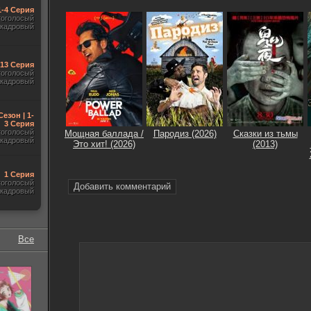
1-4 Серия
гоголосый
акадровый
-13 Серия
гоголосый
акадровый
Сезон | 1-
3 Серия
гоголосый
Мощная баллада /
Пародиз (2026)
Сказки из тьмы
акадровый
Это хит! (2026)
(2013)
1 Серия
гоголосый
Добавить комментарий
акадровый
Все