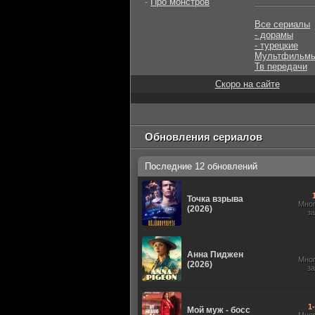
-
Про монстров
Все сериалы
- дорамы
- турецкие
Мультфильм
Тв передачи
Скоро на сайте
Обновления сериалов
Последние 12 обновлений
Точка взрыва
Мно
(2026)
з
Анна Пиджен
Мно
(2026)
з
1
Мой муж - босс