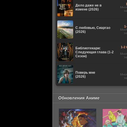
Дело даже не в
Мно
измене (2026)
з
1
С любовью, Сиаргао
Мно
(2026)
з
1-2 
Библиотекари:
Следующая глава (1-2
Мно
Сезон)
з
Поверь мне
Мно
(2026)
з
Обновления Аниме