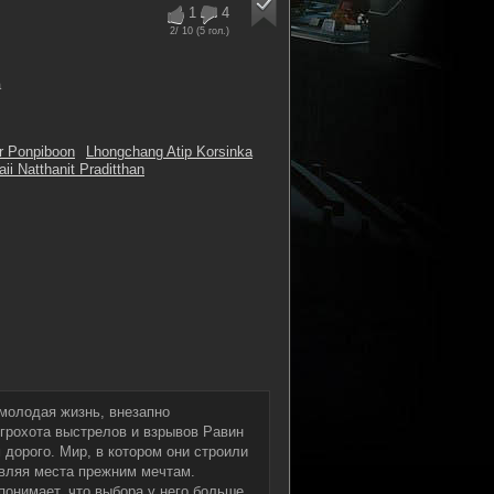
1
4
2
/ 10 (
5
гол.)
а
r Ponpiboon
Lhongchang Atip Korsinka
aii Natthanit Praditthan
 молодая жизнь, внезапно
 грохота выстрелов и взрывов Равин
 дорого. Мир, в котором они строили
авляя места прежним мечтам.
понимает, что выбора у него больше