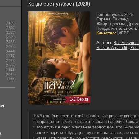
Когда свет угасает (2026)
Год выпуска:
2026
Страна:
Таиланд
(1459)
Жанр:
Дорамы, Драм
(1540)
Продолжительность:
(1883)
Качество:
WEBDL
(2529)
(3258)
Актеры:
Bas Asavapat
(4695)
Ratklao Amaradit
Pent
(4444)
(4439)
(4823)
(4598)
(4912)
(4512)
(956)
1-2 Серия
ия
1976 год. Университетский городок, где раньше кипела
превращается в место страха, хаоса и насилия. Среди
и его друзья в одно мгновение теряют всё, что было им
планы и верили в будущее, рушится на глазах, не ост
е
Оказавшись перед лицом жестокой реальности, Равин 