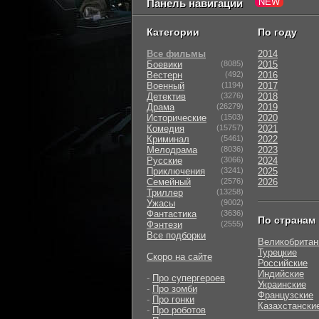
Панель навигации
Категории
По году
Все фильмы
2014
Боевики
(8085)
2015
Вестерн
(492)
2016
Военный
(1194)
2017
Детектив
(3276)
2018
Драма
(26279)
2019
Исторические
(1503)
2020
Комедия
(15757)
2021
Криминал
(5461)
2022
Мелодрама
(8036)
2023
Русские
(3066)
2024
Приключения
(3241)
2025
Семейный
(2576)
2026
Триллер
(13258)
Ужасы
(9002)
Фантастика
(3636)
По странам
Фэнтези
(2555)
Все подборки
Великобритан
Турецкие
Скоро на сайте
Российские
Индийские
-
Про супергероев
Украинские
-
Про зомби
Французские
-
Про гонки
Казахстански
-
Про роботов