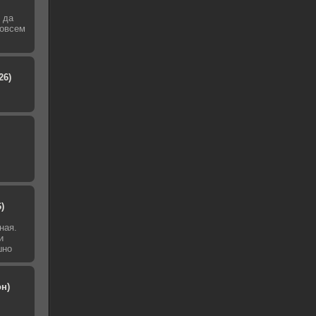
 да
совсем
26)
)
ная.
и
шно
он)