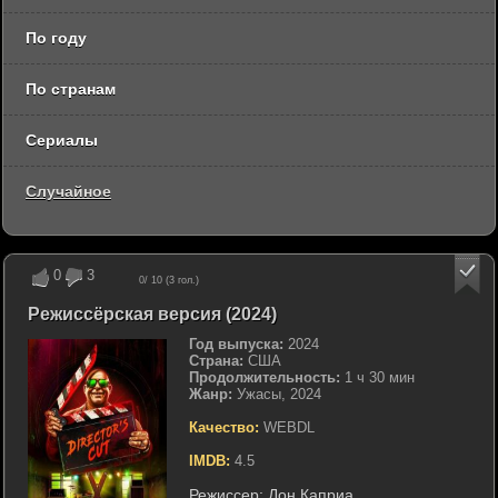
По году
По странам
Сериалы
Случайное
0
3
0
/ 10 (
3
гол.)
Режиссёрская версия (2024)
Год выпуска:
2024
Страна:
США
Продолжительность:
1 ч 30 мин
Жанр:
Ужасы, 2024
Качество:
WEBDL
IMDB:
4.5
Режиссер:
Дон Каприа