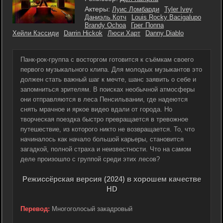
Актеры:
Луис Ломбарди
Tyler Ivey
Даниэль Котч
Louis Rocky Bacigalupo
Brandy Ochoa
Грег Поппа
Хейли Кэссиди
Darrin Hickok
Люси Харт
Danny Diablo
Панк-рок-группа с восторгом готовится к съёмкам своего
первого музыкального клипа. Для молодых музыкантов это
должен стать важный шаг к мечте, шанс заявить о себе и
запомниться зрителям. В поисках необычной атмосферы
они отправляются в леса Пенсильвании, где надеются
снять мрачное и яркое видео вдали от города. Но
творческая поездка быстро превращается в тревожное
путешествие, из которого никто не возвращается. То, что
начиналось как начало большой карьеры, становится
загадкой, полной страха и неизвестности. Что на самом
деле произошло с группой среди этих лесов?
Режиссёрская версия (2024) в хорошем качестве
HD
Перевод:
Многоголосый закадровый