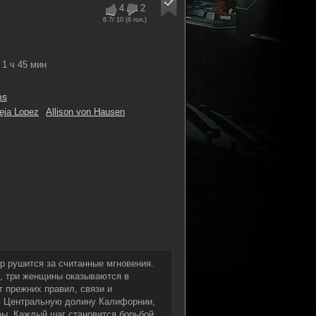
4
2
6.7
/ 10 (
6
гол.)
1 ч 45 мин
ns
eja Lopez
Allison von Hausen
р рушится за считанные мгновения.
, три женщины оказываются в
т прежних правил, связи и
чь Центральную долину Калифорнии,
фы. Каждый шаг становится борьбой