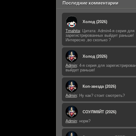
Последние комментарии
Холод (2026)
Tmahita
:
Цитата: Admin4-я серия для
зарегистрированных выйдет раньше!
Интересно ,во сколько ?
Холод (2026)
Admin
:
4-я серия для зарегистрирова
выйдет раньше!
Коп-звезда (2026)
Admin
:
Ну как? стоит смотреть?
СОУЛМ8ЙТ (2026)
Admin
:
норм?