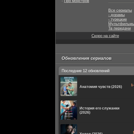
-
Про монстров
Все сериалы
- дорамы
- турецкие
Мультфильм
Тв передачи
Скоро на сайте
Обновления сериалов
Последние 12 обновлений
1
Анатомия чувств (2026)
История его служанки
(2026)