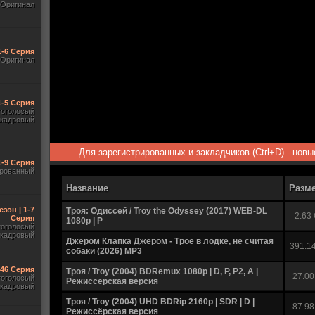
Оригинал
1-6 Серия
Оригинал
1-5 Серия
гоголосый
акадровый
Для зарегистрированных и закладчиков (Ctrl+D) - нов
1-9 Серия
рованный
Название
Разм
езон | 1-7
Троя: Одиссей / Troy the Odyssey (2017) WEB-DL
2.63
Серия
1080p | P
гоголосый
акадровый
Джером Клапка Джером - Трое в лодке, не считая
391.1
собаки (2026) MP3
-46 Серия
Троя / Troy (2004) BDRemux 1080p | D, P, P2, A |
27.00
гоголосый
Режиссёрская версия
акадровый
Троя / Troy (2004) UHD BDRip 2160p | SDR | D |
87.98
Режиссёрская версия