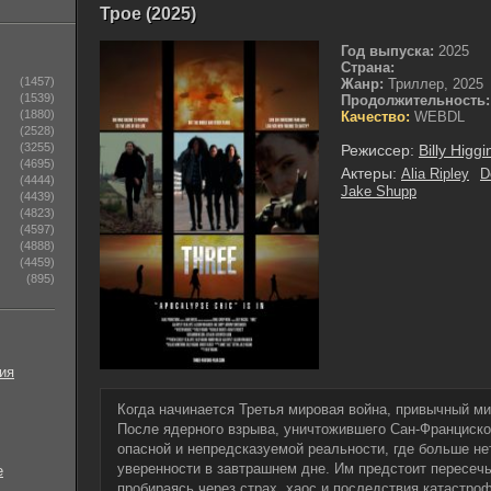
Трое (2025)
Год выпуска:
2025
Страна:
(1457)
Жанр:
Триллер, 2025
(1539)
Продолжительность:
(1880)
Качество:
WEBDL
(2528)
(3255)
Режиссер:
Billy Higgi
(4695)
Актеры:
Alia Ripley
D
(4444)
Jake Shupp
(4439)
(4823)
(4597)
(4888)
(4459)
(895)
ия
Когда начинается Третья мировая война, привычный ми
После ядерного взрыва, уничтожившего Сан-Франциско
опасной и непредсказуемой реальности, где больше не
уверенности в завтрашнем дне. Им предстоит пересе
е
пробираясь через страх, хаос и последствия катастро