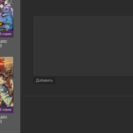
Ноль - На Троих (2025) FLAC
355.4
Трое в каноэ / Without a paddle (2004) BDRip-AVC |
2.90
D, Р
Трое вышли из леса (1958) WEBRip 1080p
3.27
5 серия
Бокс. Марк Дикинсон - Трой Уильямсон [06.09]
саду
1.52
(2025) WEBRip 720р | 50 fps | EN
)
Трое вышли из леса (1958) HDTVRip 720p
2.62
Трое негодяев в скрытой крепости / Kakushi-toride
no san-akunin / The Hidden Fortress (1958) BDRip
12.47
720p от msltel | P, A
Добавить
5 серия
саду
)