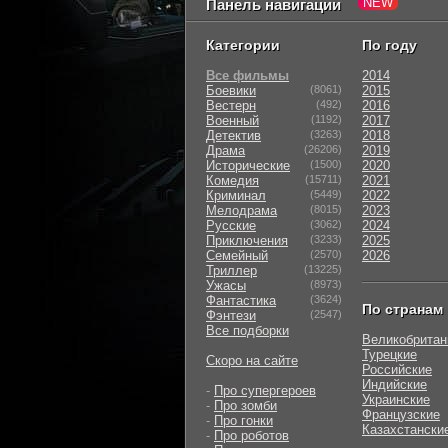
Панель навигации
Категории
По году
Все фильмы
2014
Боевики
(8061)
2015
Вестерн
(492)
2016
Военный
(1192)
2017
Детектив
(3263)
2018
Драма
(26206)
2019
Исторические
(1500)
2020
Комедия
(15711)
2021
Криминал
(5449)
2022
Мелодрама
(8015)
2023
Русские
(3062)
2024
Приключения
(3233)
2025
Семейный
(2570)
2026
Триллер
(13225)
Ужасы
(8973)
Фантастика
(3624)
По странам
Фэнтези
(2547)
Все подборки
Великобритан
Турецкие
Скоро на сайте
Российские
Индийские
-
Про супергероев
Украинские
-
Про зомби
Французские
-
Про гонки
Казахстански
-
Про роботов