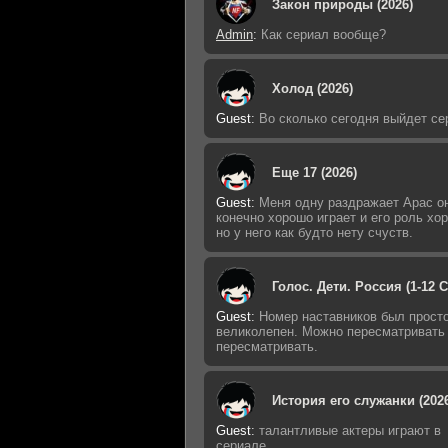
Закон природы (2026)
Admin
:
Как сериал вообще?
Холод (2026)
Guest
:
Во сколько сегодня выйдет се
Еще 17 (2026)
Guest
:
Меня одну раздражает Арас о
конечно хорошо играет и его роль хо
но у него как будто нету счуств.
Голос. Дети. Россия (1-12 
Guest
:
Номер наставников был прост
великолепен. Можно пересматривать
пересматривать.
История его служанки (202
Guest
:
талантливые актеры играют в
сериале