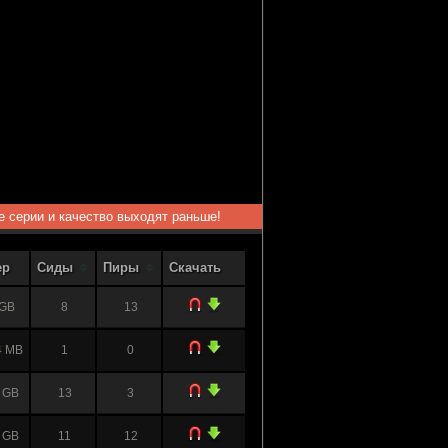
ые серии и качество выходят раньше!
ер
Сиды
Пиры
Скачать
 GB
8
13
4 MB
1
0
 GB
13
3
 GB
11
12