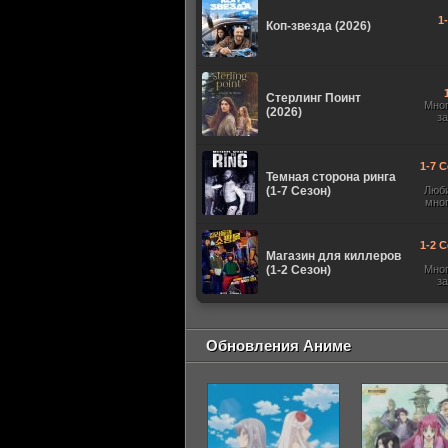
1
Коп-звезда (2026)
Стерлинг Поинт
Мно
(2026)
з
1-7 С
Темная сторона ринга
(1-7 Сезон)
Люб
мно
1-2 С
Магазин для киллеров
(1-2 Сезон)
Мно
з
Обновления Аниме