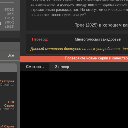
за выживание, а доверие между ними — единственной 
стремительно распадается. Но смогут ли они сохранить
(15312)
(987)
начинается конец цивилизации?
(1251)
ы
(3880)
Трое (2025) в хорошем к
(3615)
Перевод:
Многоголосый закадровый
Данный материал доступен на всех устройствах: ipad, 
Все
Проверяйте новые серии и качество
Смотреть
2 плеер
-17 Серия
Оригинал
1-30
Серия
Оригинал
1-4 Серия