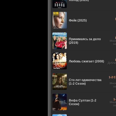
Холод (2026)
Фейк (2025)
Принимаясь за дело
Мно
(2019)
з
Любовь сжигает (2008)
Дубли
1-2 С
Сто лет одиночества
(1-2 Сезон)
Мно
з
1
Вефа Султан (1-2
Мно
Сезон)
з