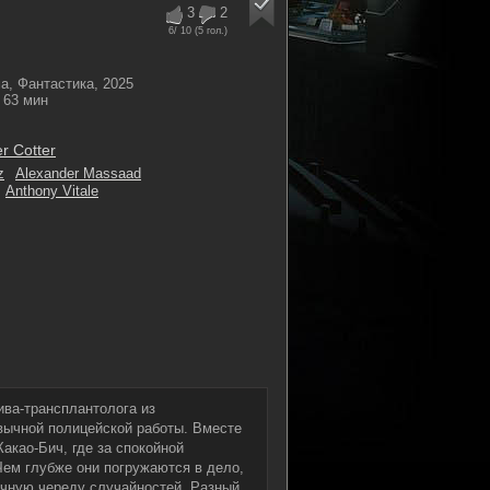
3
2
6
/ 10 (
5
гол.)
а, Фантастика, 2025
63 мин
r Cotter
z
Alexander Massaad
Anthony Vitale
ива-трансплантолога из
вычной полицейской работы. Вместе
акао-Бич, где за спокойной
ем глубже они погружаются в дело,
ычную череду случайностей. Разный