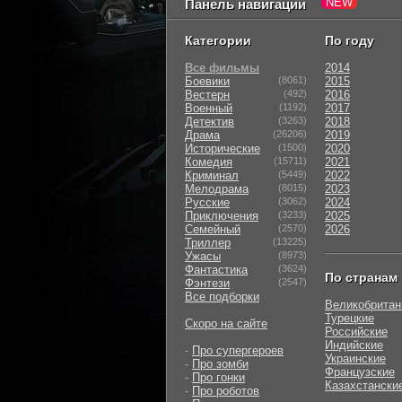
Панель навигации
Категории
По году
Все фильмы
2014
Боевики
(8061)
2015
Вестерн
(492)
2016
Военный
(1192)
2017
Детектив
(3263)
2018
Драма
(26206)
2019
Исторические
(1500)
2020
Комедия
(15711)
2021
Криминал
(5449)
2022
Мелодрама
(8015)
2023
Русские
(3062)
2024
Приключения
(3233)
2025
Семейный
(2570)
2026
Триллер
(13225)
Ужасы
(8973)
Фантастика
(3624)
По странам
Фэнтези
(2547)
Все подборки
Великобритан
Турецкие
Скоро на сайте
Российские
Индийские
-
Про супергероев
Украинские
-
Про зомби
Французские
-
Про гонки
Казахстански
-
Про роботов