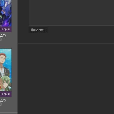
5 серия
Добавить
саду
)
5 серия
саду
)