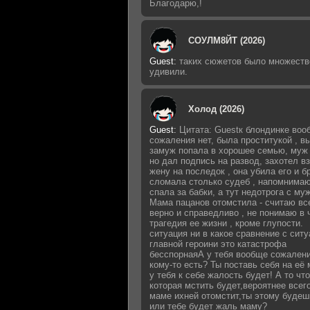
Благодарю,!
СОУЛМ8ЙТ (2026)
Guest
:
таких сюжетов было множеств
удивили.
Холод (2026)
Guest
:
Цитата: Guestк блондинке воо
сожаления нет, была проститукой , 
замуж попала в хорошее семью, муж 
но дал подпись на развод, захотел в
жену на последок , она убила его и б
сломала столько судеб , напомнимаю
спала за бабки, а тут недотрога с му
Мама пацанов отомстила - считаю вс
верно и справедливо , не понимаю в 
трагедия ее жизни , кроме глупости.
ситуация ни в какое сравнение с сит
главной героини это катастрофа
бесспорнаяА у тебя вообще сожалени
кому-то есть? Ты поставь себя на её 
у тебя к себе жалость будет! А то что
которая мстить будет,вероятнее всег
маме ихней отомстит,ты этому будеш
или тебе будет жаль маму?