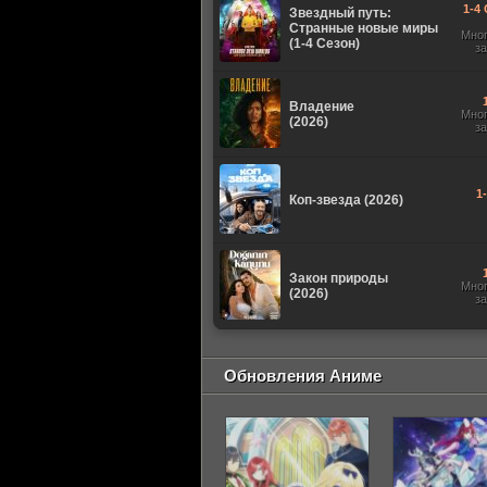
1-4 
Звездный путь:
Странные новые миры
Мно
(1-4 Сезон)
з
Владение
Мно
(2026)
з
1
Коп-звезда (2026)
Закон природы
Мно
(2026)
з
Обновления Аниме