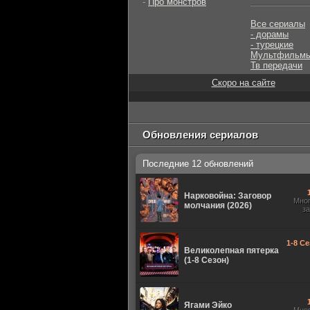
-
Про монстров
Все сериалы
- дорамы
- турецкие
Мультфильм
Тв передачи
Скоро на сайте
Обновления сериалов
Последние 12 обновлений
Нарковойна: Заговор
Мно
молчания (2026)
з
1-8 Се
Великолепная пятерка
(1-8 Сезон)
Ягами Эйко