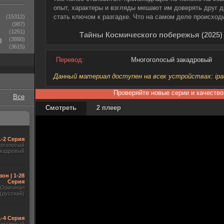
опыт, характеры и взгляды мешают им доверять друг д
стать ключом к разгадке. Что на самом деле происход
(15312)
(987)
(1251)
Тайны Космического побережья (2025)
ы
(3880)
(3615)
Перевод:
Многоголосый закадровый
Данный материал доступен на всех устройствах: ipad, 
Проверяйте новые серии и качество
Все
Смотреть
2 плеер
1-2 Серия
гоголосый
акадровый
зон | 1-28
Серия
Оригинал
(русский)
1-4 Серия