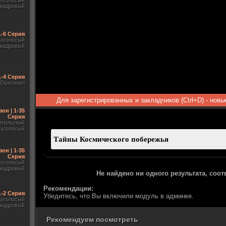
гоголосый
акадровый
1-6 Серия
гоголосый
акадровый
1-4 Серия
Оригинал
Для зарегистрированных и закладчиков (Ctrl+D) - нов
зон | 1-35
Серия
ительский
ухголосый
зон | 1-35
Серия
гоголосый
акадровый
Не найдено ни одного результата, соо
Рекомендации:
 1-2 Серия
Убедитесь, что Вы включили модуль в админке.
гоголосый
акадровый
Рекомендуем посмотреть