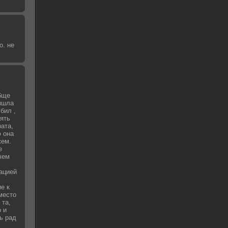
о. не
бще
вышла
бил ,
зять
рата,
 она
жем.
е
чем
уацией
е к
место
 та,
о и
ь рад