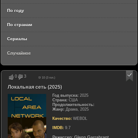
По году
По странам
Сериалы
Случайное
0
3
0
/ 10 (
3
гол.)
Локальная сеть (2025)
Год выпуска:
2025
Страна:
США
Продолжительность:
Жанр:
Драма, 2025
Качество:
WEBDL
IMDB:
9.7
Режиссер:
Glenn Garrabrant