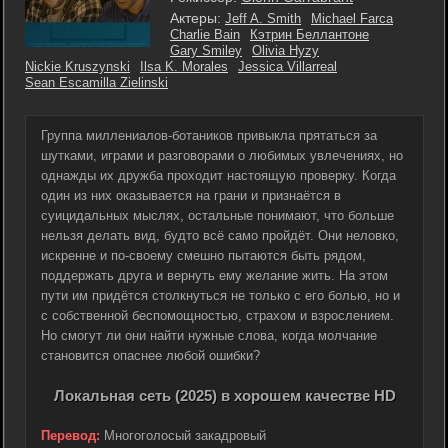
Актеры:
Jeff A. Smith
Michael Farca
Charlie Bain
Кэтрин Беллантоне
Gary Smiley
Olivia Hyzy
Nickie Kruszynski
Ilsa K. Morales
Jessica Villarreal
Sean Escamilla Zielinski
Группа миллениалов-ботаников привыкла прятаться за
шутками, играми и разговорами о любимых увлечениях, но
однажды их дружба проходит настоящую проверку. Когда
один из них оказывается на грани и признаётся в
суицидальных мыслях, остальные понимают, что больше
нельзя делать вид, будто всё само пройдёт. Они неловко,
искренне и по-своему смешно пытаются быть рядом,
поддержать друга и вернуть ему желание жить. На этом
пути им придётся столкнуться не только с его болью, но и
с собственной беспомощностью, страхом и взрослением.
Но смогут ли они найти нужные слова, когда молчание
становится опаснее любой ошибки?
Локальная сеть (2025) в хорошем качестве HD
Перевод:
Многоголосый закадровый