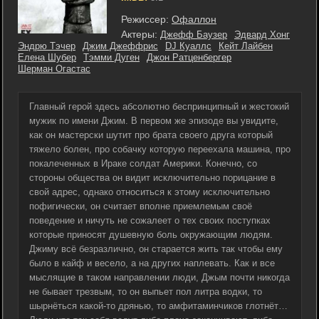
Режиссер:
Офаллон
Актеры:
Джефф Баузер
Эдвард Хонг
Эндрю Тэчер
Джим Джеффрис
DJ Куаллс
Кейт Лайбен
Елена Шубер
Тэмми Дуген
Джон Ратценбергер
Шерман Огастас
Главный герой здесь абсолютно беспринципный и жестокий
мужик по имени Джим. В первом же эпизоде вы увидите,
как он мастерски шутит про брата своего друга который
тяжело болен, про собачку которую переехала машина, про
покалеченных в Ираке солдат Америки. Конечно, со
стороны общества он видит исключительно порицание в
свой адрес, однако относиться к этому исключительно
пофигически, он считает вполне приемлемым своё
поведение и ничуть не сожалеет о тех своих поступках
которые приносят душевную боль окружающим людям.
Джиму всё безразлично, он старается жить так чтобы ему
было в кайф и весело, а на других наплевать. Как и все
мыслящие в таком направлении люди, Джым почти никогда
не бывает трезвым, то он выпьет пол литра водки, то
шырнёться какой-то дрянью, то амфитаминчиков глотнёт…