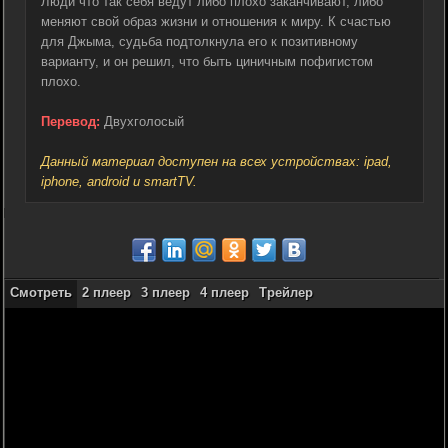
Люди что так себя ведут либо плохо заканчивают, либо
меняют свой образ жизни и отношения к миру. К счастью
для Джыма, судьба подтолкнула его к позитивному
варианту, и он решил, что быть циничным пофигистом
плохо.
Перевод:
Двухголосый
Данный материал доступен на всех устройствах: ipad,
iphone, android и smartTV.
Смотреть
2 плеер
3 плеер
4 плеер
Трейлер