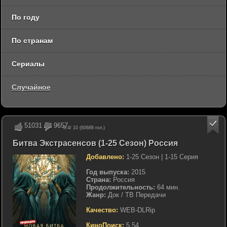
По году
По странам
Сериалы
Случайное
51031
9657
8.4
/ 10 (
60688
гол.)
Битва Экстрасенсов (1-25 Сезон) Россия
Добавлено:
1-25 Сезон | 1-15 Серия
Год выпуска:
2015
Страна:
Россия
Продолжительность:
64 мин.
Жанр:
Док / ТВ Передачи
Качество:
WEB-DLRip
КиноПоиск:
5.54