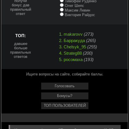
получи
Тимофей Руденко
бонус дав
Олег Шепс
правильный
Максим Левин
ответ
Виктория Райдос
1. makarovv
(273)
ТОП:
2. Барракуда
(265)
давшее
3. Chelsyk_95
(255)
больше
правильных
4. Strateg88
(200)
ответов
5. росомаха
(193)
Ищите вопросы на сайте, собирайте баллы.
Голосовать
Бонусы?
ТОП ПОЛЬЗОВАТЕЛЕЙ