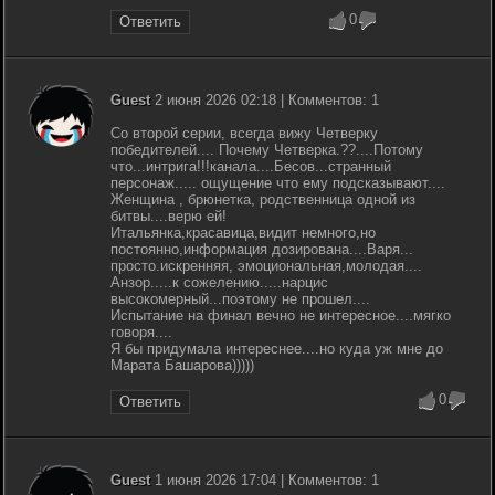
0
Ответить
Guest
2 июня 2026 02:18 | Комментов: 1
Со второй серии, всегда вижу Четверку
победителей.... Почему Четверка.??....Потому
что...интрига!!!канала....Бесов...странный
персонаж..... ощущение что ему подсказывают....
Женщина , брюнетка, родственница одной из
битвы....верю ей!
Итальянка,красавица,видит немного,но
постоянно,информация дозирована....Варя...
просто.искренняя, эмоциональная,молодая....
Анзор.....к сожелению.....нарцис
высокомерный...поэтому не прошел....
Испытание на финал вечно не интересное....мягко
говоря....
Я бы придумала интереснее....но куда уж мне до
Марата Башарова)))))
0
Ответить
Guest
1 июня 2026 17:04 | Комментов: 1