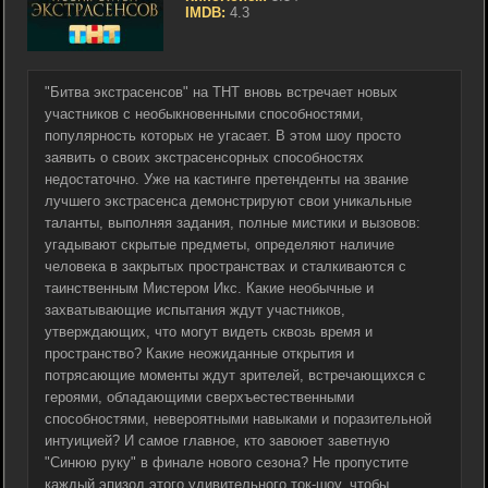
IMDB:
4.3
"Битва экстрасенсов" на ТНТ вновь встречает новых
участников с необыкновенными способностями,
популярность которых не угасает. В этом шоу просто
заявить о своих экстрасенсорных способностях
недостаточно. Уже на кастинге претенденты на звание
лучшего экстрасенса демонстрируют свои уникальные
таланты, выполняя задания, полные мистики и вызовов:
угадывают скрытые предметы, определяют наличие
человека в закрытых пространствах и сталкиваются с
таинственным Мистером Икс. Какие необычные и
захватывающие испытания ждут участников,
утверждающих, что могут видеть сквозь время и
пространство? Какие неожиданные открытия и
потрясающие моменты ждут зрителей, встречающихся с
героями, обладающими сверхъестественными
способностями, невероятными навыками и поразительной
интуицией? И самое главное, кто завоюет заветную
"Синюю руку" в финале нового сезона? Не пропустите
каждый эпизод этого удивительного ток-шоу, чтобы