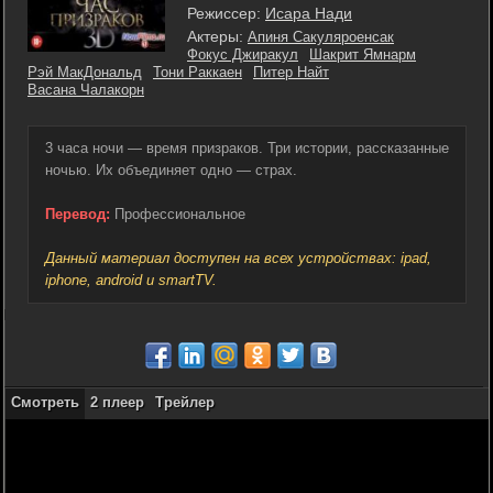
Режиссер:
Исара Нади
Актеры:
Апиня Сакуляроенсак
Фокус Джиракул
Шакрит Ямнарм
Рэй МакДональд
Тони Раккаен
Питер Найт
Васана Чалакорн
3 часа ночи — время призраков. Три истории, рассказанные
ночью. Их объединяет одно — страх.
Перевод:
Профессиональное
Данный материал доступен на всех устройствах: ipad,
iphone, android и smartTV.
Смотреть
2 плеер
Трейлер