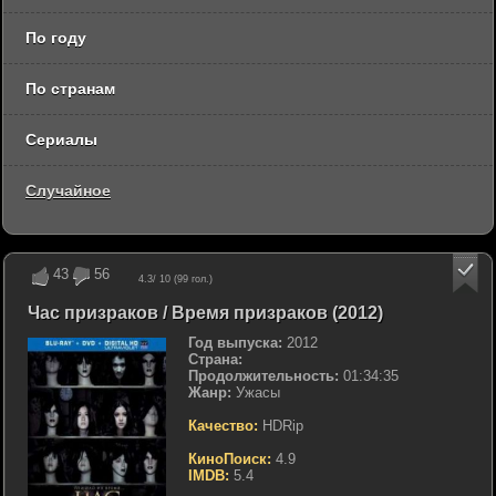
По году
По странам
Сериалы
Случайное
43
56
4.3
/ 10 (
99
гол.)
Час призраков / Время призраков (2012)
Год выпуска:
2012
Страна:
Продолжительность:
01:34:35
Жанр:
Ужасы
Качество:
HDRip
КиноПоиск:
4.9
IMDB:
5.4