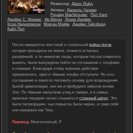
Режиссер:
Джон Лойд
Актеры:
Даниэль Чачран
Ричард МакУильямс
Пол Хант
Джеймс С. Моррис
Ив Мауро
Дэнни Джеймс
Клэр Нидерпрюэм
Морган Мэйби
Джеймс Гейсфорд
Кайл Пол
После невероятно жестокой и глобальной
войны богов
,
которая проходила на земле, планета осталась
разорённой, а те немногие люди, которым посчастливилось
выжить, были вынуждены пойти на соглашение с эльфами
и гномами. Благодаря этому военные действия
прекратились, орки и тёмные эльфы отступили. Но хоть
соглашение и помогло положить основу для возрождения
былой цивилизации, оно же и пробудило забытое всеми
Зло. По тёмным закоулкам улиц и таверн, и в самых
мрачных пещерах начал слышаться
странный шёпот
. Это
были заговорщики, чьи помыслы были черны, а сами себя
они называли как Тень.
Перевод:
Многоголосый, P