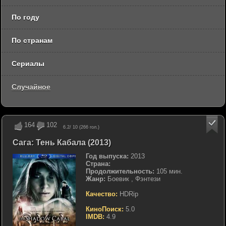
По году
По странам
Сериалы
Случайное
164
102
6.2
/ 10 (
266
гол.)
Сага: Тень Кабала (2013)
Год выпуска:
2013
Страна:
Продолжительность:
105 мин.
Жанр:
Боевик , Фэнтези
Качество:
HDRip
КиноПоиск:
5.0
IMDB:
4.9