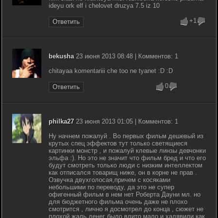
ideyu ork elf i chelovet druzya 7.5 iz 10
+1
Ответить
bekusha
23 июня 2013 08:48 | Комментов: 1
chitayaa komentariii che too ne tyanet :D :D
0
Ответить
philka27
23 июня 2013 01:05 | Комментов: 1
Ну начнем пожалуй . Во первых фильм дешевый из
крутых спец эффектов тут только светящиеся
картинки монстр , и пожалуй клевые линзы девчонки
эльфа :). Но это не значит что фильм бред и что его
будут смотреть только люди с низким интеллектом
как отписался товарищ ниже, он в корне не прав .
Озвучка двухголосая,причем с косяками
небольшими по переводу, да это не супер
офигенный фильм в нем нет Роберта Дауни мл. но
для бюджетного фильма очень даже не плохо
смотрится , лично я досмотрел до конца , сюжет не
плохой жаль денег было влито мало и халявили как