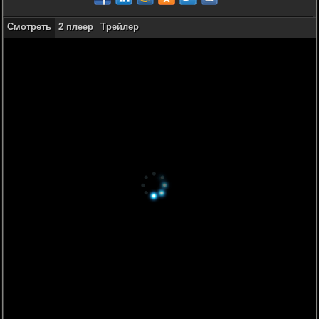
Смотреть
2 плеер
Трейлер