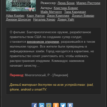
Режиссер:
Люка Бони
,
Марко Ристори
Актеры:
Кристиан Бовинг
Майк Митчелл
Тара Кардинал
Айви Корбин
Карл Уортон
Джон Кэмплинг
Дэниэл Вивиан
Джерри Шэнэхэн
Наталиа Хенао
Дэвид Уайт
О фильме: Бактериологическое оружие, разработанное
правительством США по созданию супер солдат,
становится
виновником эпидемии
, разразившейся в тихом
маленьком городке. Все жители были превращены в
инфицированных зомби. Город находится в карантине, но
правительство хочет уничтожить его, чтобы избежать
распространения эпидемии. Коммандос наемников
начинает зачистку…
Перевод:
Многоголосый, P - [Лицензия]
Данный материал доступен на всех устройствах: ipad,
iphone, android и smartTV.