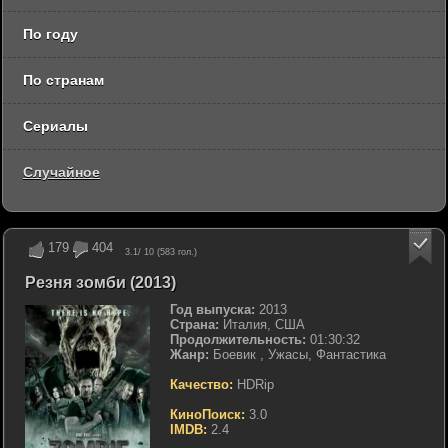
По году
По странам
Сериалы
Случайное
179
404
3.1
/ 10 (
583
гол.)
Резня зомби (2013)
Год выпуска:
2013
Страна:
Италия, США
Продолжительность:
01:30:32
Жанр:
Боевик , Ужасы, Фантастика
Качество:
HDRip
КиноПоиск:
3.0
IMDB:
2.4