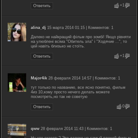
+1
Ответить
alina_dj
15 марта 2014 01:15 | Комментов: 1
Далеко не найкращий фільм про зомбі! Якщо рівняти
на улюблені всіма "Обитель зла" і "Ходячие ...", то
цей навіть близько не стоїть.
+1
Ответить
Major4ik
28 февраля 2014 14:57 | Комментов: 1
тут только по названию, все ясно понятно, фильм
4из 10,кому просто нечего делать можете
посмотреть,но так не советую
0
Ответить
qww
28 февраля 2014 11:43 | Комментов: 1
Ну что сказать? Это далеко не самый плохой фильм