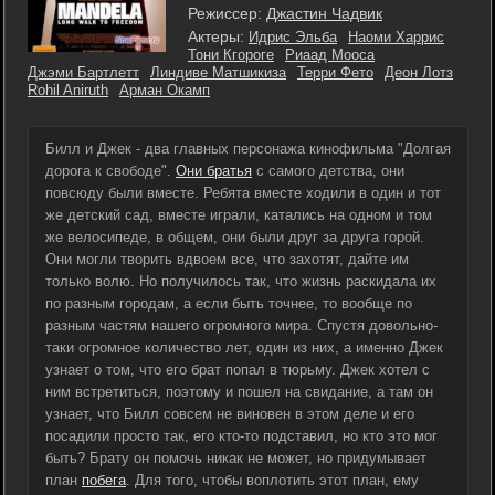
Режиссер:
Джастин Чадвик
Актеры:
Идрис Эльба
Наоми Харрис
Тони Кгороге
Риаад Мооса
Джэми Бартлетт
Линдиве Матшикиза
Терри Фето
Деон Лотз
Rohil Aniruth
Арман Окамп
Билл и Джек - два главных персонажа кинофильма "Долгая
дорога к свободе".
Они братья
с самого детства, они
повсюду были вместе. Ребята вместе ходили в один и тот
же детский сад, вместе играли, катались на одном и том
же велосипеде, в общем, они были друг за друга горой.
Они могли творить вдвоем все, что захотят, дайте им
только волю. Но получилось так, что жизнь раскидала их
по разным городам, а если быть точнее, то вообще по
разным частям нашего огромного мира. Спустя довольно-
таки огромное количество лет, один из них, а именно Джек
узнает о том, что его брат попал в тюрьму. Джек хотел с
ним встретиться, поэтому и пошел на свидание, а там он
узнает, что Билл совсем не виновен в этом деле и его
посадили просто так, его кто-то подставил, но кто это мог
быть? Брату он помочь никак не может, но придумывает
план
побега
. Для того, чтобы воплотить этот план, ему