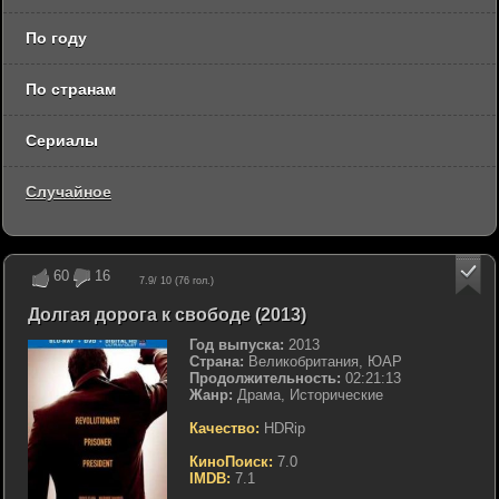
По году
По странам
Сериалы
Случайное
60
16
7.9
/ 10 (
76
гол.)
Долгая дорога к свободе (2013)
Год выпуска:
2013
Страна:
Великобритания, ЮАР
Продолжительность:
02:21:13
Жанр:
Драма, Исторические
Качество:
HDRip
КиноПоиск:
7.0
IMDB:
7.1