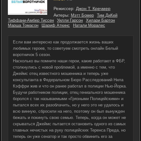
Режиссер:
Джон Т. Кречмер
Актеры:
Мэтт Бомер
Тим ДиКей
Тиффани-Амбер Тиссен
Уилли Гарсон
Хилари Бартон
Марша Томасон
Шариф Аткинс
Натали Моралес
Если вам интересно как продолжается жизнь ваших
любимых героев, то советуем смотреть онлайн Белый
воротничок 5 сезон.
Насколько вы помните наши герои, какие работают в ФБР,
столкнулись с новой проблемой, а именно с тем, что
Джеймс отец известного мошенника и теперь уже
консультанта в Федеральном Бюро Расследований Нила
Кэффри жив и что он ранее работал в полиции Нью-Йорка.
Будучи работником полиции, отец гениального мошенника
боролся с так называемыми «Грязными Полицейскими» и
пытался всех их разоблачить, но у него это не удалось и
всю винную, сбросили на него, поэтому он был вынужден
бежать и покинуть свою семью. Теперь, когда он может не
скрываться Джеймс пытается остановить одного из самых
главных нечистых на руку полицейских Теренса Преда, но
теперь он уже сенатор и так просто обвинить его за