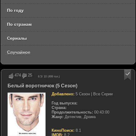
По году
По странам
Сериалы
Случайное
474
25
9.5
/ 10 (
499
гол.)
Белый воротничок (5 Сезон)
Добавлено:
5 Сезон | Все Серии
Год выпуска:
Страна:
Продолжительность:
00:43:00
Жанр:
Детектив, Драма
КиноПоиск:
8.1
IMDB:
8.2