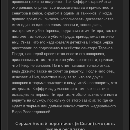
прошлые грехи не получится. Так Кэффри старший зная
это раньше, спрятал все доказательства о причастности
сенатора в кейсе, скрытом в одном из тайников. И когда
пришло время он, пытаясь использовать доказательства,
стал один на один со своим врагом и, защищаясь,
выстрелил и убил Теренса, подставив этим Питера, так как
пистолет, из которого убили Преда, принадлежал именно
ему. Узнав, что его надзирателя детектива Питера Берка
арестовали по подозрению в убийстве сенатора Теренса
Преда, наш герой просит отца спасти его напарника,
признавшись в том, что это он убил сенатора, и, признав,
что Питер не виновен. Но в ответ слышит только отказ,
ведь Джеймс также не хочет за решетку. После чего отец
исчезает и Нил, чувствуя вину за то, что его друг и
напарник в тюрьме приходит к нему, чтобы поговорить, что
им делать. Кэффри задумывается о том, как спасти и
вытащить из тюрьмы Питера так, чтобы очистить его имя и
вернуть на службу, поскольку от этого зависит, то где он
будет в тюрьме или дальше консультантом Федерального
Бюро Расследований.
Сериал Белый воротничок (5 Сезон) смотреть
онлайн бесплатно