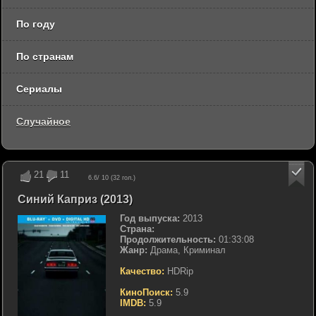
По году
По странам
Сериалы
Случайное
21
11
6.6
/ 10 (
32
гол.)
Синий Каприз (2013)
Год выпуска:
2013
Страна:
Продолжительность:
01:33:08
Жанр:
Драма, Криминал
Качество:
HDRip
КиноПоиск:
5.9
IMDB:
5.9