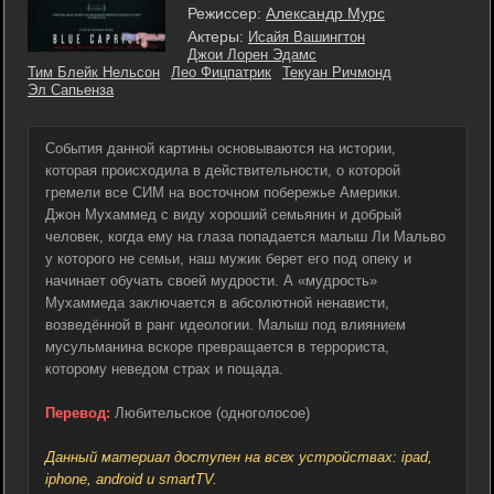
Режиссер:
Александр Мурс
Актеры:
Исайя Вашингтон
Джои Лорен Эдамс
Тим Блейк Нельсон
Лео Фицпатрик
Текуан Ричмонд
Эл Сапьенза
События данной картины основываются на истории,
которая происходила в действительности, о которой
гремели все СИМ на восточном побережье Америки.
Джон Мухаммед с виду хороший семьянин и добрый
человек, когда ему на глаза попадается малыш Ли Мальво
у которого не семьи, наш мужик берет его под опеку и
начинает обучать своей мудрости. А «мудрость»
Мухаммеда заключается в абсолютной ненависти,
возведённой в ранг идеологии. Малыш под влиянием
мусульманина вскоре превращается в террориста,
которому неведом страх и пощада.
Перевод:
Любительское (одноголосое)
Данный материал доступен на всех устройствах: ipad,
iphone, android и smartTV.