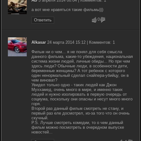
AB
5 апреля 2014 00:04 | Комментов: 1
а вот мне нравяться такие фильмы)))
0
Ответить
Alkasar
24 марта 2014 15:12 | Комментов: 1
Фильм ни о чем... я не понял для себя смысла
данного фильма, какие-то убеждения, национальная
система жизни людей, личные обиды... Но при чем
здесь люди? Обычные люди, в особенности дети,
беременные женщины? А тот ребенок с которого
один ненормальный сделал снайпера-убийцу, он в
чем виноват?
Увидел только одно - таких людей как Джон
Муххамед, очень много в мире, и именно таких
людей и нужно изолировать в первую очередь от
социума, поскольку они опасны и несут много много
горя.
Второй раз данный фильм смотреть не стану, и
первый раз еле досмотрел, из-за того что он очень
скучный.
P.S. Лучше смотреть комедии, то о чем данный
фильм можно посмотреть в очередном выпуске
новостей...