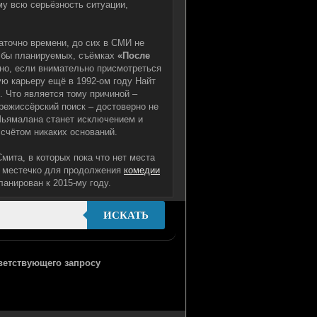
му всю серьёзность ситуации,
аточно времени, до сих в СМИ не
я бы планируемых, съёмках
«После
ьно, если внимательно присмотреться
ю карьеру ещё в 1992-ом году Найт
. Что является тому причиной –
режиссёрский поиск – достоверно не
 Шьямалана станет исключением и
 счётом никаких оснований.
ита, в которых пока что нет места
ь местечко для продолжения
комедии
ланирован к 2015-му году.
ИСКАТЬ
тветствующего запросу