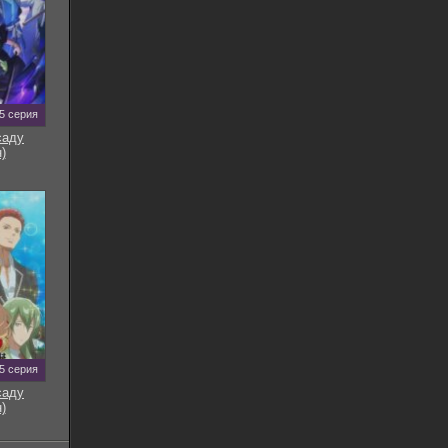
5 серия
саду
)
5 серия
саду
)