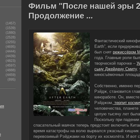
Фильм "После нашей эры 2
Продолжение ...
(1457)
(1539)
(1880)
(2528)
Фантастический киноф
(3255)
Earth”, если придержив
(4695)
(4444)
был снят
режиссёром 
(4439)
года. Главные роли б
(4823)
творческой парочке –
У
(4597)
сыну Джейдену Смиту
,
(4888)
киносъёмочных площад
(4459)
(895)
Собственно, именно пе
Рэйдж, становится гла
киноработе. Он, вмест
Рэйджом,
терпит косми
ия
человечества, планете 
целую тысячу лет была
Поскольку при падении
спасательный маячок теперь предстоит включить Кита
время катастрофы на волю вырвался ужасный хищник 
е
перевозимый Рэйджами на борту их космолёта. И вот с