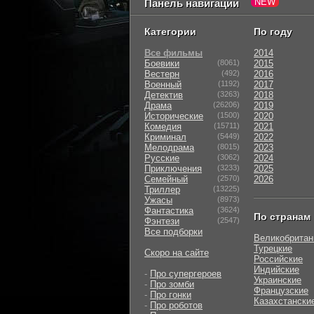
Панель навигации
Категории
По году
Все фильмы
2014
Боевики
(8061)
2015
Вестерн
(492)
2016
Военный
(1192)
2017
Детектив
(3263)
2018
Драма
(26206)
2019
Исторические
(1500)
2020
Комедия
(15711)
2021
Криминал
(5449)
2022
Мелодрама
(8015)
2023
Русские
(3062)
2024
Приключения
(3233)
2025
Семейный
(2570)
2026
Триллер
(13225)
Ужасы
(8973)
Фантастика
(3624)
По странам
Фэнтези
(2547)
Все подборки
Великобритан
Турецкие
Скоро на сайте
Российские
Индийские
-
Про супергероев
Украинские
-
Про зомби
Французские
-
Про гонки
Казахстански
-
Про роботов