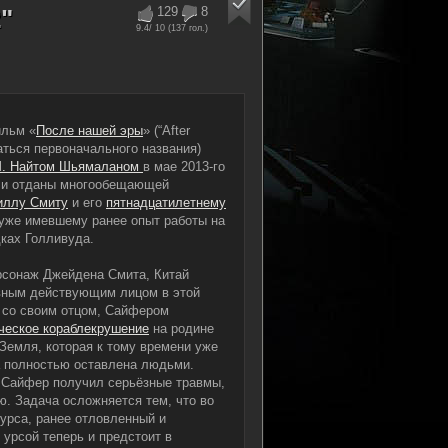
"
129
8
9.4
/ 10 (
137
гол.)
ильм «
После нашей эры
» (“After
аться первоначального названия)
М. Найтом Шьямаланом
в мае 2013-го
ыли отданы многообещающей
иллу Смиту
и его
пятнадцатилетнему
 уже имевшему ранее опыт работы на
ках Голливуда.
рсонаж Джейдена Смита, Китай
вным действующим лицом в этой
е со своим отцом, Сайфером
ческое кораблекрушение
на родине
Земля, которая к тому времени уже
 полностью оставлена людьми.
 Сайфер получил серьёзные травмы,
ю. Задача осложняется тем, что во
урса, ранее отловленный и
 урсой теперь и предстоит в