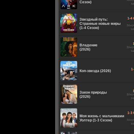
Мно
Сезон)
з
1-4 
Звездный путь:
Странные новые миры
Мно
(1-4 Сезон)
з
Владение
Мно
(2026)
з
1
Коп-звезда (2026)
Закон природы
Мно
(2026)
з
1-3 
Моя жизнь с мальчиками
Уолтер (1-3 Сезон)
Мно
з