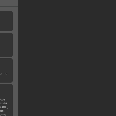
о. не
бще
вышла
бил ,
зять
рата,