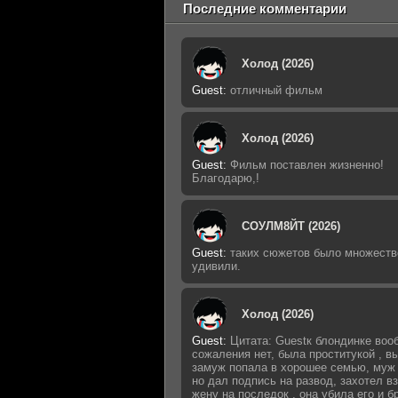
Последние комментарии
Холод (2026)
Guest
:
отличный фильм
Холод (2026)
Guest
:
Фильм поставлен жизненно!
Благодарю,!
СОУЛМ8ЙТ (2026)
Guest
:
таких сюжетов было множеств
удивили.
Холод (2026)
Guest
:
Цитата: Guestк блондинке воо
сожаления нет, была проститукой , 
замуж попала в хорошее семью, муж 
но дал подпись на развод, захотел в
жену на последок , она убила его и б