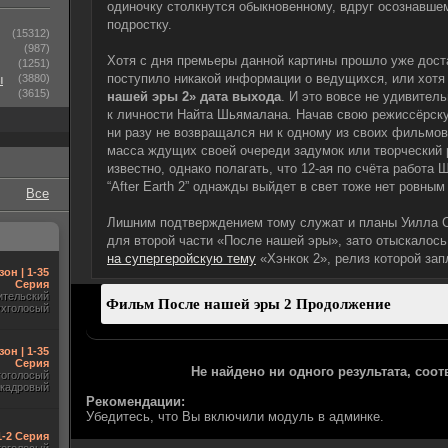
одиночку столкнутся обыкновенному, вдруг осознавше
подростку.
(15312)
(987)
Хотя с дня премьеры данной картины прошло уже дост
(1251)
поступило никакой информации о ведущихся, или хот
ы
(3880)
(3615)
нашей эры 2» дата выхода
. И это вовсе не удивител
к личности Найта Шьямалана. Начав свою режиссёрску
ни разу не возвращался ни к одному из своих фильмов
масса ждущих своей очереди задумок или творческий 
известно, однако полагать, что 12-ая по счёта работа
“After Earth 2” однажды выйдет в свет тоже нет ровным
Все
Лишним подтверждением тому служат и планы Уилла См
для второй части «После нашей эры», зато отыскалос
на супергеройскую тему
«Хэнкок 2», релиз которой зап
зон | 1-35
Серия
ительский
ухголосый
зон | 1-35
Серия
Не найдено ни одного результата, соо
гоголосый
акадровый
Рекомендации:
Убедитесь, что Вы включили модуль в админке.
 1-2 Серия