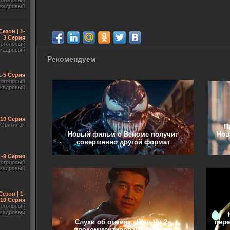
гоголосый
акадровый
Сезон | 1-
3 Серия
гоголосый
акадровый
Рекомендуем
1-5 Серия
гоголосый
акадровый
-10 Серия
Оригинал
П
Новый фильм о Веноме получит
Нов
совершенно другой формат
1-9 Серия
гоголосый
акадровый
Сезон | 1-
10 Серия
гоголосый
акадровый
Слухи об отмене «Шан-Чи 2»
пере
прокомментировал режиссер