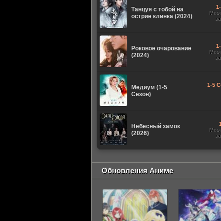
1
Танцуя с тобой на
Мно
острие клинка (2024)
з
1
Роковое очарование
Мно
(2024)
з
1-5 С
Медиум (1-5
Сезон)
Небесный замок
Мно
(2026)
з
Обновления Аниме