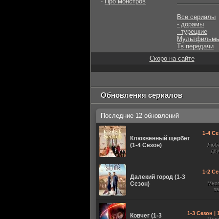
-
Про монстров
Все сериалы
- дорамы
- турецкие
Мультфильм
Тв передачи
Скоро на сайте
Обновления сериалов
Последние 12 обновлений
1-4 Се
Клюквенный щербет
(1-4 Сезон)
Люб
дв
1-2 Се
Далекий город (1-3
Сезон)
Мно
з
1-3 Сезон |
Ковчег (1-3