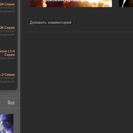
-24 Серия
гоголосый
акадровый
Добавить комментарий
-26 Серия
гоголосый
акадровый
езон | 1-4
Серия
Оригинал
1-2 Серия
гоголосый
акадровый
Все