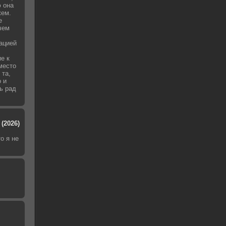
 она
жем.
е
чем
уацией
е к
место
 та,
о и
ь рад
(2026)
о я не