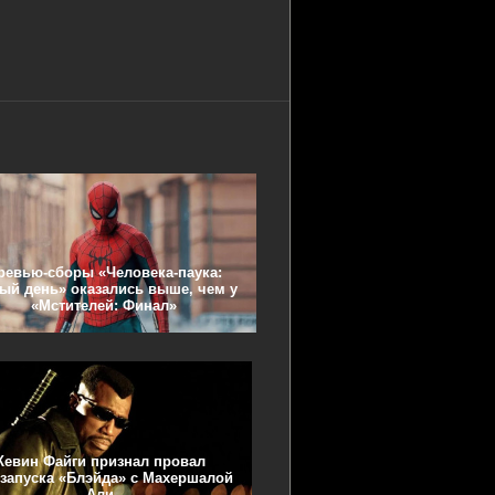
ревью-сборы «Человека-паука:
ый день» оказались выше, чем у
«Мстителей: Финал»
Кевин Файги признал провал
запуска «Блэйда» с Махершалой
Али