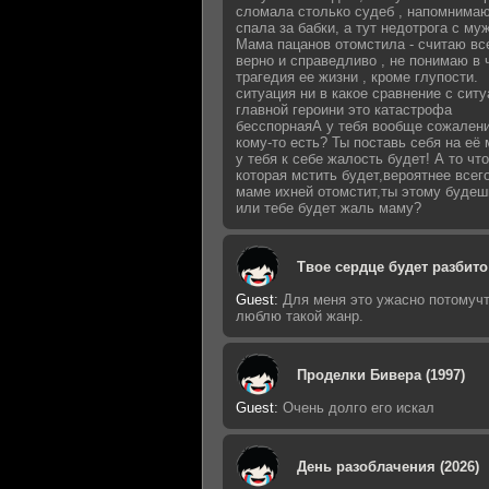
сломала столько судеб , напомнимаю
спала за бабки, а тут недотрога с му
Мама пацанов отомстила - считаю вс
верно и справедливо , не понимаю в 
трагедия ее жизни , кроме глупости.
ситуация ни в какое сравнение с сит
главной героини это катастрофа
бесспорнаяА у тебя вообще сожалени
кому-то есть? Ты поставь себя на её 
у тебя к себе жалость будет! А то что
которая мстить будет,вероятнее всег
маме ихней отомстит,ты этому будеш
или тебе будет жаль маму?
Твое сердце будет разбито 
Guest
:
Для меня это ужасно потомучт
люблю такой жанр.
Проделки Бивера (1997)
Guest
:
Очень долго его искал
День разоблачения (2026)