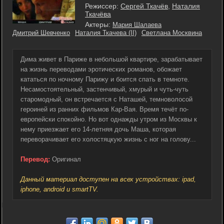
Режиссер:
Сергей Ткачёв
,
Наталия
Ткачёва
Актеры:
Мария Шалаева
Дмитрий Шевченко
Наталия Ткачева (II)
Светлана Москвина
Дима живет в Париже в небольшой квартире, зарабатывает
на жизнь переводами эротических романов, обожает
кататься по ночному Парижу и боится спать в темноте.
Несамостоятельный, застенчивый, хмурый и чуть-чуть
старомодный, он встречается с Наташей, темноволосой
героиней из ранних фильмов Кар-Вая. Время течёт по-
европейски спокойно. Но вот однажды утром из Москвы к
нему приезжает его 14-летняя дочь Маша, которая
переворачивает его холостяцкую жизнь с ног на голову...
Перевод:
Оригинал
Данный материал доступен на всех устройствах: ipad,
iphone, android и smartTV.