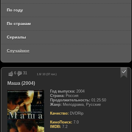
По году
По странам
Сериалы
Случайное
6
31
1.6
/ 10 (
37
гол.)
Маша (2004)
Год выпуска:
2004
Страна:
Россия
Продолжительность:
01:25:50
Жанр:
Мелодрама, Русские
Качество:
DVDRip
КиноПоиск:
7.0
IMDB:
7.2