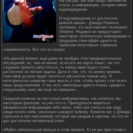
На сей раз, мы вам представляем не
слухи, а информацию, которая имеет
подтверждение.
И подтверждение от достаточно
важной шишки - Дэвида Нэвинса,
человека, что возглавляет телеканал
Shotime. Недавно он предоставил
некоторую любопытную информацию о
грядущем спин-оффе одного из
наиболее популярных сериалов
современности. Вот что он сказал:
«На данный момент ещё даже не пройден этап предварительных
обсуждений, но, тем не менее, если все же карта ляжет, так что
создание проекта запуститься, то перед нами будет стоять
достаточно не лёгкая задача. Дело в том, что, по моему мнению,
спин-офф должен будет являться абсолютно новым шоу. Я
категорически отвергаю саму мысль о том, чтобы проект стал всего
лишь продолжением. У нас есть некоторые идеи и планы, однако к
следующему шагу мы ещё не перешли».
Сведения конечно не настолько информативны, как хотелось бы
некоторым фанатам, но уже что-то. Приходиться мириться -
официальной информации либо мало, либо она спиться как град
среди ясного неба, несколько шокируя публику. Конечно же, у Дэвида
спросили и про персонажей, которых мы увидим в картине, на что он
дал достаточно интересный ответ:
«Майкл обязательная фигура в этом проекте. Если мы приступим к