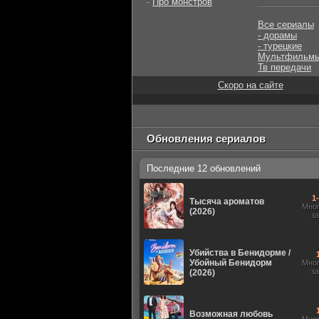
-
Про монстров
Все сериалы
- дорамы
- турецкие
Мультфильм
Тв передачи
Скоро на сайте
Обновления сериалов
Последние 12 обновлений
1
Тысяча ароматов
Мно
(2026)
з
Убийства в Бенидорме /
Убойный Бенидорм
Мно
з
(2026)
Возможная любовь