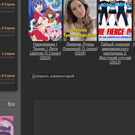
1-9 Серия
гоголосый
акадровый
1-2 Серия
гоголосый
акадровый
Наркоманки /
Дневник Луизы
Тайный дневник
Теннис / Дети
Ложкиной (1 сезон)
американского
Цветов (5 Сезон)
(2016)
чирлидера 2:
1 Серия
ые оперы
(2015)
Жестокий случай
(2013)
1-6 Серия
Добавить комментарий
гоголосый
акадровый
Все