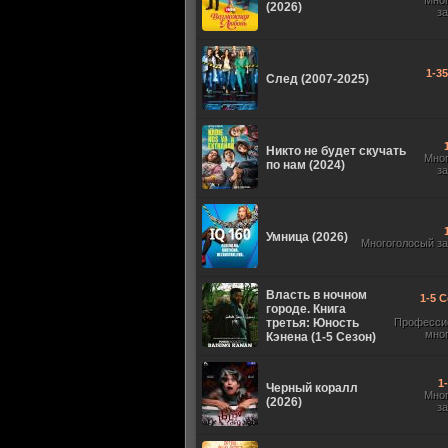
Мно
(2026)
з
1-3
След (2007-2025)
Никто не будет скучать
Мно
по нам (2024)
з
Умница (2026)
Многоголосый з
Власть в ночном
1-5 С
городе. Книга
третья: Юность
Професси
мно
Кэнена (1-5 Сезон)
1
Черный коралл
Мно
(2026)
з