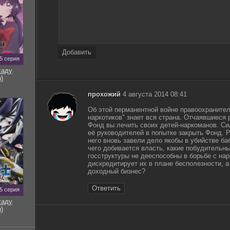
Добавить
5 серия
саду
)
прохожий
4 августа 2014 08:41
Об этой перманентной войне правоохранител
наркотиков" знает вся страна. Отчаявшиеся 
Фонд вы лечить своих детей-наркоманов. Си
её руководителей в попытке закрыть Фонд. 
него вновь завели дело якобы в убийстве б
чего добивается власть, какие побудительны
госструктуры не дееспособны в борьбе с нарк
дискредитирует их в плане бесполезности, 
доходный бизнес?
Ответить
5 серия
саду
)