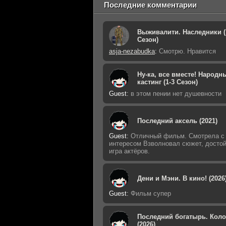
Последние комментарии
Выживалити. Наследники (
Сезон)
asja-nezabudka
:
Смотрю. Нравится
Ну-ка, все вместе! Народн
кастинг (1-3 Сезон)
Guest
:
в этом пении нет душевности
Последний аксель (2021)
Guest
:
Отличный фильм. Смотрела с
интересом Взволновал сюжет, досто
игра актёров.
Дени и Мэни. В кино! (2026
Guest
:
Фильм супер
Последний богатырь. Кол
(2026)