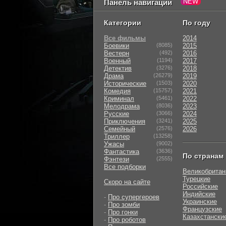
Панель навигации
Категории
По году
Все фильмы
2014
Боевики
(8085)
2015
Вестерн
(492)
2016
Военный
(1194)
2017
Детектив
(3276)
2018
Драма
(26279)
2019
Исторические
(1503)
2020
Комедия
(15757)
2021
Криминал
(5461)
2022
Мелодрама
(8036)
2023
Русские
(3066)
2024
Приключения
(3241)
2025
Семейный
(2576)
2026
Триллер
(13258)
Ужасы
(9002)
Фантастика
(3636)
По странам
Фэнтези
(2555)
Все подборки
Великобритан
Турецкие
Скоро на сайте
Российские
Индийские
-
Про супергероев
Украинские
-
Про зомби
Французские
-
Про гонки
Казахстански
-
Про роботов