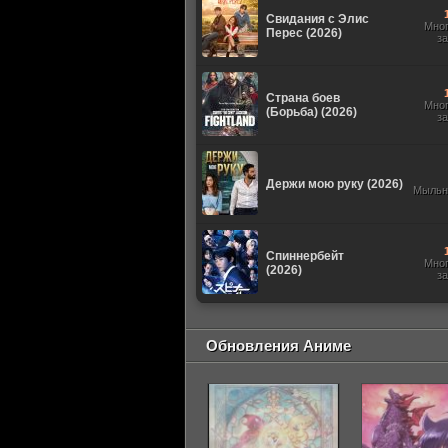
Свидания с Элис
Мно
Перес (2026)
з
Страна боев
Мно
(Борьба) (2026)
з
Держи мою руку (2026)
Мыльн
Спиннербейт
Мно
(2026)
з
Обновления Аниме