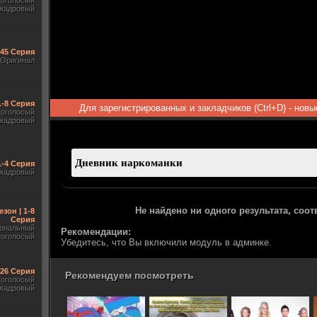
гоголосый
акадровый
545 Серия
Оригинал
1-8 Серия
Для зарегистрированных и закладчиков (Ctrl+D) - нов
гоголосый
акадровый
1-4 Серия
акадровый
Не найдено ни одного результата, соо
езон | 1-8
Серия
ональный
Рекомендации:
гоголосый
Убедитесь, что Вы включили модуль в админке.
-26 Серия
Рекомендуем посмотреть
гоголосый
акадровый