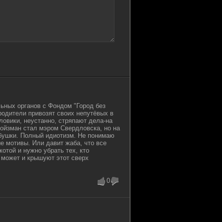
ьных органов с Фондом "Город без
родители привозят своих непутёвых в
ловики, неустанно, стряпают дела-на
Ройзман стал мэром Свердловска, но на
абушки. Полный идиотизм. Не понимаю
е мотивы. Или давит жаба, что все
отой и нужно убрать тех, кто
а может и крышуют этот сверх
0