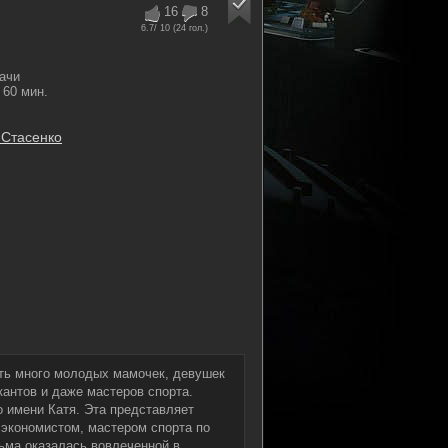
16
8
6.7
/ 10 (
24
гол.)
ачи
60 мин.
 Стасенко
ть много молодых мамочек, девушек
антов и даже мастеров спорта.
о имени Катя. Эта представляет
 экономистом, мастером спорта по
ьма оказалась вовлеченной в