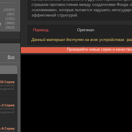
страшное противостояние между создателями Фонда «Г
«силовиками», которые пытаются задушить негосудар
(15347)
(987)
эффективной структурой.
(1251)
ы
(3882)
(3619)
Перевод:
Оригинал
Данный материал доступен на всех устройствах: ipad, 
Проверяйте новые серии и качество
Все
-33 Серия
гоголосый
акадровый
1-2 Серия
гоголосый
акадровый
1-8 Серия