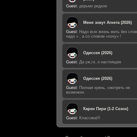
Guest
:
дерьмо редкое
Меня зовут Агнета (2026)
Guest
:
Надо всю жизнь жить без слов
надо « , а со словом «хочу» !
Одиссея (2026)
Guest
:
Да уж,го..о настоящее
Одиссея (2026)
Guest
:
Полная хрень, смотреть не
возможно
Карен Пири (1-2 Сезон)
Guest
:
Классика!!!