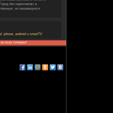
ород без наркотиков» и
ственную, но оказавшуюся
iphone, android и smartTV.
 во всех плеерах!