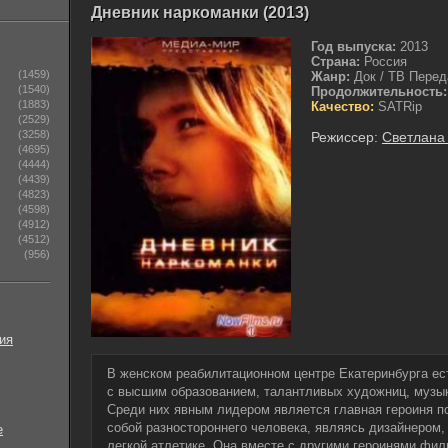
Дневник наркоманки (2013)
Год выпуска:
2013
Страна:
Россия
(1459)
Жанр:
Док / ТВ Перед
(1540)
Продолжительность:
(1883)
Качество:
SATRip
(2529)
(3258)
Режиссер:
Светлана
(4695)
(4444)
(4439)
(4823)
(4598)
(4912)
(4512)
(956)
ия
В женском реабилитационном центре Екатеринбурга ес
с высшим образованием, талантливых художниц, музык
Среди них явным лидером является главная героиня п
собой разностороннего человека, являясь дизайнером,
е
легкой атлетике. Она вместе с другими героинями фил