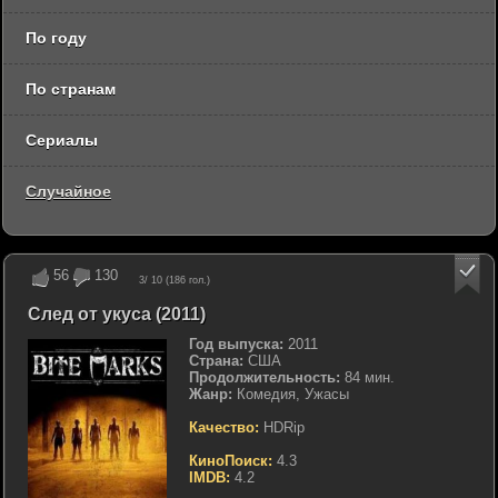
По году
По странам
Сериалы
Случайное
56
130
3
/ 10 (
186
гол.)
След от укуса (2011)
Год выпуска:
2011
Страна:
США
Продолжительность:
84 мин.
Жанр:
Комедия, Ужасы
Качество:
HDRip
КиноПоиск:
4.3
IMDB:
4.2