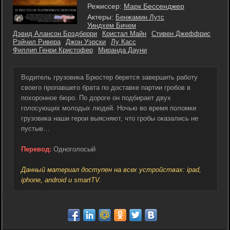
Режиссер:
Марк Бессенджер
Актеры:
Бенжамин Лутс
Уиндхем Бичем
Дэвид Алансон Брэдберри
Кристал Майн
Стивен Джеффрис
Рэйчил Ривера
Джон Уэрски
Лу Касс
Филлип Генри Кристофер
Миранда Дауни
Водитель грузовика Брюстер берется завершить работу
своего пропавшего брата по доставке партии гробов в
похоронное бюро. По дороге он подбирает двух
голосующих молодых людей. Ночью во время поломки
грузовика наши герои выясняют, что гробы оказались не
пустые…
Перевод:
Одноголосый
Данный материал доступен на всех устройствах: ipad,
iphone, android и smartTV.