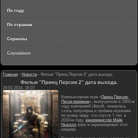
По году
По странам
Сериалы
Случайное
Главная
-
Новости
-
Фильм "Принц Персии 2" дата выхода.
Фильм "Принц Персии 2" дата выхода.
29-01-2014, 16:07
Компьютерная игра «
Принц Персии:
Пески времени
», выпущенная в 2003-м
году компанией Ubisoft, оказалась
столь популярна и любима игроками
по всему миру, что спустя 7 лет, в
2010-м году,
кинорежиссёр Майк
Ньюэлл
взял и экранизировал этот
шедевр.