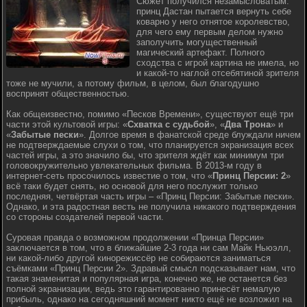
Сюжет получился незамысловатым:
принц Дастан пытается вернуть себе
коварно у него отнятое королевство,
для чего ему первым делом нужно
заполучить могущественный
магический артефакт. Полного
сходства с игрой картина не имела, но
и какой-то наглой отсебятиной зрителя
тоже не мучили, а потому фильм, в целом, был благодушно
воспринят общественностью.
Как общеизвестно, помимо «Песков Времени», существуют ещё три
части этой культовой игры: «
Схватка с судьбой
», «
Два Трона
» и
«
Забытые пески
». Долгое время в фанатской среде блуждали ничем
не подтверждаемые слухи о том, что планируется экранизация всех
частей игры, а это значило бы, что зрителя ждёт как минимум три
головокружительно увлекательных фильма. В 2013-м году в
интернет-сеть просочилось известие о том, что «
Принц Персии: 2
»
всё таки будет снять, но основой для него послужит только
последняя, четвёртая часть игры – «Принц Персии: Забытые пески».
Однако, и эта радостная весть не получила никакого подтверждения
со стороны создателей первой части.
Суровая правда о возможном продолжении «Принца Персии»
заключается в том, что в ближайшие 2-3 года ни сам Майк Ньюэлл,
ни какой-либо другой кинорежиссёр не собираются заниматься
съёмками «Принц Персии 2». Здравый смысл подсказывает нам, что
такая знаменитая и популярная игра, конечно же, не останется без
полной экранизации, ведь это гарантированно принесёт немалую
прибыль, однако на сегодняшний момент никто ещё не возложил на