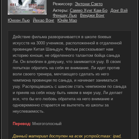
Режиссер:
Энтони Сзето
Актеры:
Саммо Хунг Кам-Бо
Донг Вэй
Феншау Лью
Венджи Вонг
Юнхен Лью
Йехао Вонг
Юнйе Мао
Действие фильма разворачивается в школе боевых
искусств на 3000 учеников, расположенной в отдаленной
провинции Китая Шаньдун. Фильм рассказывает нам
историю юноши, не обделенного талантом бойца саньда
Ли. Он влюблен в девушку, что занимается ушу. В своих
попытках обратить на себя ее внимание, Ли идет против
воли своего тренера, мечтающего сделать из него
чемпиона провинции по саньда, и начинает заниматься
ушу. Распрощавшись с шансом стать чемпионом по саньда
и приняв на себя ношу быть никем в мире ушу, Ли делает
все, что бы его любовь обратила на него внимание и
одновременно старается не вылететь из школы за
неуспеваемость.
Перевод:
Многоголосный
Данный материал доступен на всех устройствах: ipad,