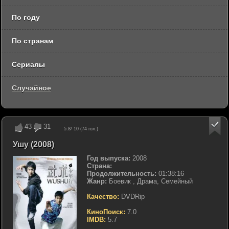
По году
По странам
Сериалы
Случайное
43
31
5.8
/ 10 (
74
гол.)
Ушу (2008)
Год выпуска:
2008
Страна:
Продолжительность:
01:38:16
Жанр:
Боевик , Драма, Семейный
Качество:
DVDRip
КиноПоиск:
7.0
IMDB:
5.7