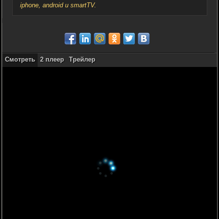
iphone, android и smartTV.
Смотреть
2 плеер
Трейлер