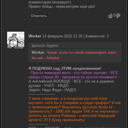
комментарии блокирует)
Привет бойцы - пересмотрим ещё раз!
0
Ответить
Worker
14 февраля 2015 21:20 | Комментов: 1
Цитата: bigom
Worker
,
Чувак, если ты такой германофил, взял
бы ник - Arbeiter
Я ПОДУМАЮ над ЭТИМ предложением!
- Просто немецкий мало - кто сейчас изучает - ВСЕ
немцы старше 40 - прекрасно по русски понимают!
-
А Английский ВООБЩЕ - ВСЕ - кто не в деревне
дупаки - УЧАТ! - НАДО
-bigom- Надо Федя - НАДО!
-----------------------
У меня сомнение- а в пиндосии русский язык
изучают- хотя бы в спецназе и среди проффи? И как
с произношением? Выучились русскую букву Ы -
произносить? - 1000 лет иудеи ТАК и не научились-
(вплоть до клоуна Райкина - советский Народный
артист)- ЭТУ букву произносить!
-----------------