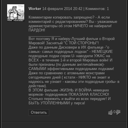
Worker
14 февраля 2014 20:42 | Комментов: 1
Комментарии копировать запрещено? - А если
комментарий с редактированием? Вы - уважаемые
администраторы об этом НИЧЕГО не набирали!
ПАРДОН!
________________
Вот поэтому Я и наберу-Лучший фильм о Второй
Мировой! Заснятый "С ТОЙ СТОРОНЫ"!
Даже по данным Дисковери в ИХ фильмце -"о
самых- самых подводных лодках" - НЕМЕЦКИЕ
подводные лодки серии U- наводили УЖАС на
ВСЕХ - в течение 1-й и второй Мировых войн! И
были признаны (по данным англичайников)-
САМЫМИ эффективными подводными лодками!
Даже по сравнению с атомными монстрами
сегодняшних дней ( кстати - НИКТО не знает и
надеюсь не узнает - каковы эти подводные гробы- в
действии).
В ЭТОМ фильме -ЖИЗНЬ И ВОЙНА немецких
моряков- подводников ПОКАЗАНА КЛАССНО!
Столько пережить и выйти из всех передряг! И
БЫТЬ УТОПЛЕННЫМИ у пирса!
0
Ответить