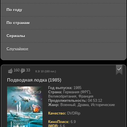
По году
По странам
Сериалы
Случайное
160
33
8.3
/ 10 (
193
гол.)
Подводная лодка (1985)
Год выпуска:
1985
Страна:
Германия (ФРГ),
Великобритания, Франция
Продолжительность:
04:53:12
Жанр:
Военный, Драма, Исторические
Качество:
DVDRip
КиноПоиск:
6.9
IMDB:
6.6