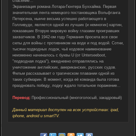
спасение…
Экранизация романа Лотара-Гюнтера Буххайма. Первая
значительная лента немецкого постановщика Вольфганга
Петерсена, нынче весьма успешно работающего в
Голливуде, является одной из лучших (и немногих) картин,
показавших Вторую мировую войну глазами проигравших
захватчиков. В 1942-ом году Германия бросила все свои
силы для войны с противником на воде и под водой. Сотни,
тысячи подводных лодок, чьё кодовое наименование
неизменно начиналось с буквы U (от Unterseeboot,
"подводная лодка"), ежедневно отправлялись на
уничтожение английских, американских, русских судов.
Фильм рассказывает о трагическом плавании одной из
таких субмарин. В момент, когда её команда была готова
праздновать победу, лодку ждало тотальное поражение...
Перевод:
Профессиональный (многоголосый, закадровый)
Данный материал доступен на всех устройствах: ipad,
iphone, android и smartTV.