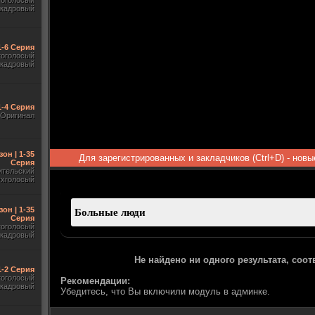
гоголосый
акадровый
1-6 Серия
гоголосый
акадровый
1-4 Серия
Оригинал
зон | 1-35
Для зарегистрированных и закладчиков (Ctrl+D) - нов
Серия
ительский
ухголосый
зон | 1-35
Серия
гоголосый
акадровый
Не найдено ни одного результата, соо
 1-2 Серия
гоголосый
Рекомендации:
акадровый
Убедитесь, что Вы включили модуль в админке.