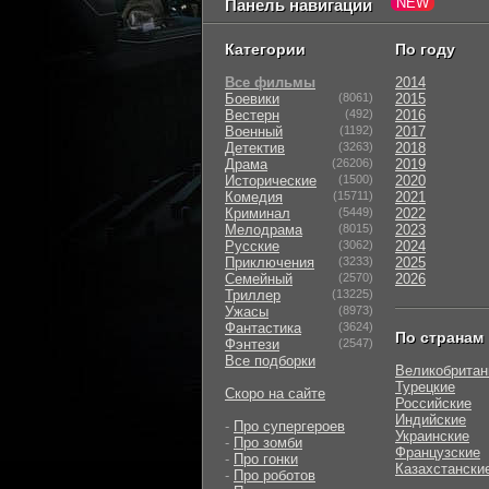
Панель навигации
Категории
По году
Все фильмы
2014
Боевики
(8061)
2015
Вестерн
(492)
2016
Военный
(1192)
2017
Детектив
(3263)
2018
Драма
(26206)
2019
Исторические
(1500)
2020
Комедия
(15711)
2021
Криминал
(5449)
2022
Мелодрама
(8015)
2023
Русские
(3062)
2024
Приключения
(3233)
2025
Семейный
(2570)
2026
Триллер
(13225)
Ужасы
(8973)
Фантастика
(3624)
По странам
Фэнтези
(2547)
Все подборки
Великобритан
Турецкие
Скоро на сайте
Российские
Индийские
-
Про супергероев
Украинские
-
Про зомби
Французские
-
Про гонки
Казахстански
-
Про роботов