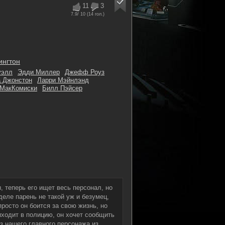
11
3
7.9
/ 10 (
14
гол.)
ингтон
уэлл
Эдди Миллер
Джефф Роуз
а Джонстон
Ларри Мэйнлэнд
 МакКомиски
Билл Пэйсер
, теперь его ищет весь персонал, но
деле парень не такой уж и безумец,
росто он боится за свою жизнь, но
иходит в полицию, он хочет сообщить
з нашего главного персонажа из