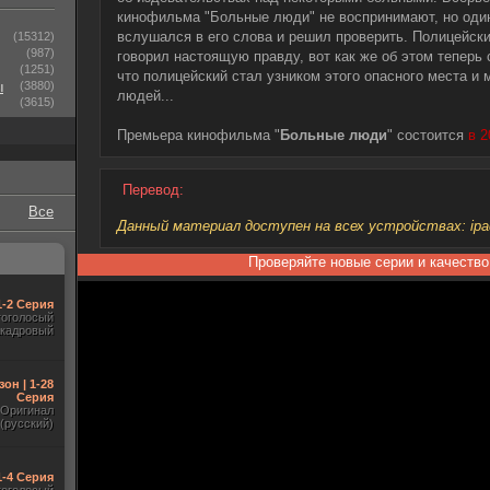
кинофильма "Больные люди" не воспринимают, но один
вслушался в его слова и решил проверить. Полицейски
(15312)
(987)
говорил настоящую правду, вот как же об этом теперь
(1251)
что полицейский стал узником этого опасного места и
ы
(3880)
людей...
(3615)
Премьера кинофильма "
Больные люди
" состоится
в 2
Перевод:
Все
Данный материал доступен на всех устройствах: ipad, 
Проверяйте новые серии и качество
1-2 Серия
гоголосый
акадровый
зон | 1-28
Серия
Оригинал
(русский)
1-4 Серия