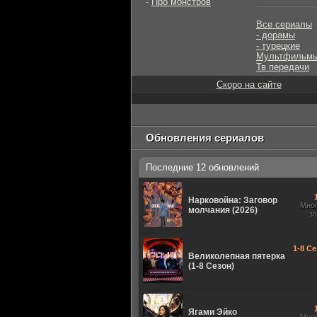
-
Про монстров
Все сериалы
- дорамы
- турецкие
Мультфильм
Тв передачи
Скоро на сайте
Обновления сериалов
Последние 12 обновлений
Нарковойна: Заговор
Мно
молчания (2026)
з
1-8 Се
Великолепная пятерка
(1-8 Сезон)
Ягами Эйко