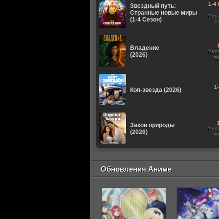
1-4 
Звездный путь:
Странные новые миры
Мно
(1-4 Сезон)
з
Владение
Мно
(2026)
з
1
Коп-звезда (2026)
Закон природы
Мно
(2026)
з
Обновления Аниме