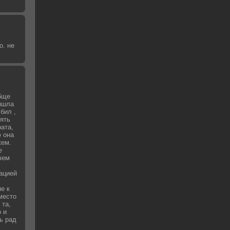
о. не
бще
вышла
бил ,
зять
рата,
 она
жем.
е
чем
уацией
е к
место
 та,
о и
ь рад