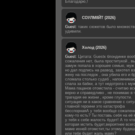
Благодарю,!
СОУЛМ8ЙТ (2026)
Guest
:
таких сюжетов было множеств
удивили.
Холод (2026)
Guest
:
Цитата: Guestк блондинке воо
сожаления нет, была проститукой , 
замуж попала в хорошее семью, муж 
но дал подпись на развод, захотел в
жену на последок , она убила его и б
сломала столько судеб , напомнимаю
спала за бабки, а тут недотрога с му
Мама пацанов отомстила - считаю вс
верно и справедливо , не понимаю в 
трагедия ее жизни , кроме глупости.
ситуация ни в какое сравнение с сит
главной героини это катастрофа
бесспорнаяА у тебя вообще сожалени
кому-то есть? Ты поставь себя на её 
у тебя к себе жалость будет! А то что
которая мстить будет,вероятнее всег
маме ихней отомстит,ты этому будеш
или тебе будет жаль маму?