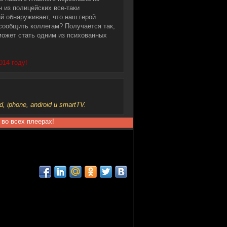
 из полицейских все-таки
й обнаруживает, что наш герой
 сообщить коллегам? Получается так,
 может стать одним из психованных
014 году!
iphone, android и smartTV.
 во всех плеерах!