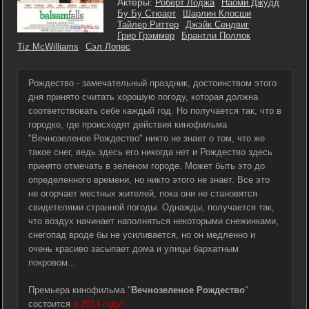
Актеры:
Роберт Лоджа
Наоми Джудд
Бу Бу Стюарт
Шарлин Клосши
Тайлер Риттер
Джэйк Сендвиг
Грир Грэммер
Брантли Поллок
Tiz McWilliams
Сэл Лопес
Рождество - замечательный праздник, достоинством этого
дня принято считать хорошую погоду, которая должна
соответствовать себе каждый год. Но получается так, что в
городке, где происходят действия кинофильма
"Вечнозеленое Рождество" никто не знает о том, что же
такое снег, ведь здесь его никогда нет и Рождество здесь
принято отмечать в зеленом городе. Может быть это до
определенного времени, но никто этого не знает. Все это
не огорчает местных жителей, пока они не становятся
свидетелями странной погоды. Однажды, получается так,
что воздух начинает наполняться некоторыми снежинками,
снегопад вроде бы не усиливается, но он медленно и
очень красиво засыпает дома и улицы бархатным
покровом...
Премьера кинофильма "
Вечнозеленое Рождество
"
состоится
в 2014 году!