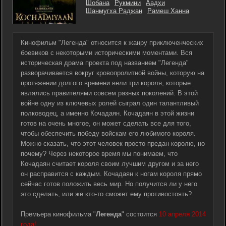
Шобана
Рукмини
Аадхи
Шанмугха Раджан
Рамеш Ханна
Кинофильм "Легенда" относится к жанру приключенческих
боевиков с некоторыми историческими моментами. Вся
историческая драма проекта под названием "Легенда"
разворачивается вокруг кровопролитной войны, которую на
протяжении долгого времени вели три короля, которые
являлись правителями совсем разных поколений. В этой
войне одну из ключевых ролей сыграл один талантливый
полководец, а именно Кочадаян. Кочадаян в этой жизни
готов на очень многое, он может сделать все для того,
чтобы обеспечить победу войскам его любимого короля.
Можно сказать, что этот человек просто предан королю, но
почему? Через некоторое время мы понимаем, что
Кочадаян считает короля своим лучшим другом и за него
он расправится с каждым. Кочадаян к ногам короля прямо
сейчас готов положить весь мир. Но получится ли у него
это сделать, или же кто-то сможет ему противостоять?
Премьера кинофильма "
Легенда
" состоится
10 апреля 2014
года!