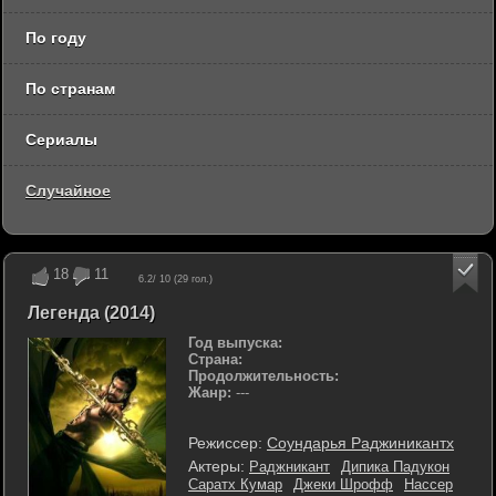
По году
По странам
Сериалы
Случайное
18
11
6.2
/ 10 (
29
гол.)
Легенда (2014)
Год выпуска:
Страна:
Продолжительность:
Жанр:
---
Режиссер:
Соундарья Раджиникантх
Актеры:
Раджникант
Дипика Падукон
Саратх Кумар
Джеки Шрофф
Нассер