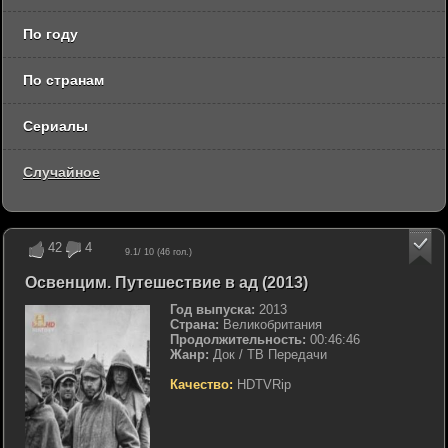
По году
По странам
Сериалы
Случайное
42
4
9.1
/ 10 (
46
гол.)
Освенцим. Путешествие в ад (2013)
Год выпуска:
2013
Страна:
Великобритания
Продолжительность:
00:46:46
Жанр:
Док / ТВ Передачи
Качество:
HDTVRip