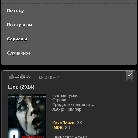
По году
По странам
Сериалы
Случайное
12
30
2.9
/ 10 (
42
гол.)
Шов (2014)
Год выпуска:
Страна:
Продолжительность:
Жанр:
Триллер
КиноПоиск:
2.9
IMDB:
3.1
Режиссер:
Аджай