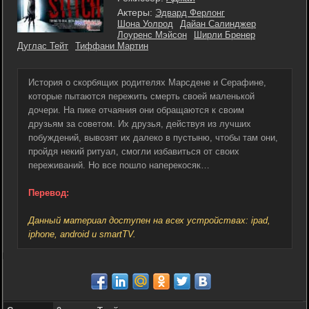
Актеры:
Эдвард Ферлонг
Шона Уолрод
Дайан Салинджер
Лоуренс Мэйсон
Ширли Бренер
Дуглас Тейт
Тиффани Мартин
История о скорбящих родителях Марсдене и Серафине,
которые пытаются пережить смерть своей маленькой
дочери. На пике отчаяния они обращаются к своим
друзьям за советом. Их друзья, действуя из лучших
побуждений, вывозят их далеко в пустыню, чтобы там они,
пройдя некий ритуал, смогли избавиться от своих
переживаний. Но все пошло наперекосяк…
Перевод:
Данный материал доступен на всех устройствах: ipad,
iphone, android и smartTV.