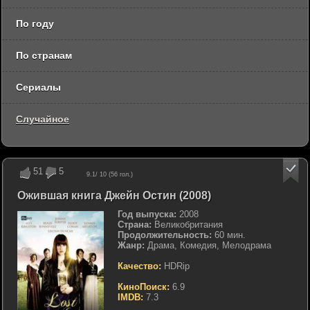
По году
По странам
Сериалы
Случайное
51
5
9.1
/ 10 (
56
гол.)
Ожившая книга Джейн Остин (2008)
Год выпуска:
2008
Страна:
Великобритания
Продолжительность:
60 мин.
Жанр:
Драма, Комедия, Мелодрама
Качество:
HDRip
КиноПоиск:
6.9
IMDB:
7.3