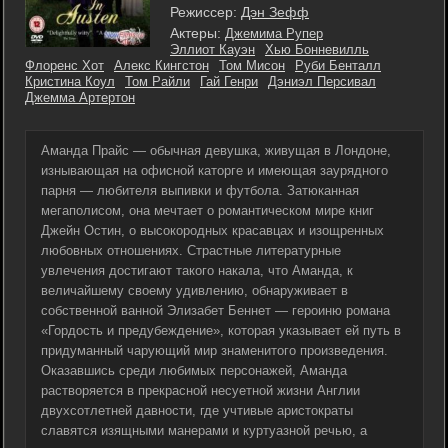
Режиссер:
Дэн Зефф
Актеры:
Джемима Рупер
Эллиот Кауэн
Хью Бонневилль
Флоренс Хот
Алекс Кингстон
Том Мисон
Руби Бенталл
Кристина Коул
Том Райли
Гай Генри
Дэниэл Персивал
Джемма Артертон
Аманда Прайс — обычная девушка, живущая в Лондоне,
изнывающая на офисной каторге и имеющая заурядного
парня — любителя выпивки и футбола. Затюканная
мегаполисом, она мечтает о романтическом мире книг
Джейн Остин, о высокородных красавцах и изощренных
любовных отношениях. Страстные литературные
увлечения достигают такого накала, что Аманда, к
величайшему своему удивлению, обнаруживает в
собственной ванной Элизабет Беннет — героиню романа
«Гордость и предубеждение», которая указывает ей путь в
придуманный чарующий мир знаменитого произведения.
Оказавшись среди любимых персонажей, Аманда
растворяется в прекрасной несуетной жизни Англии
двухсотлетней давности, где учтивые аристократы
славятся изящными манерами и куртуазной речью, а