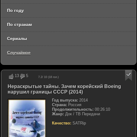
По году
По странам
Сериалы
Случайное
13
5
7.2
/ 10 (
18
гол.)
Нераскрытые тайны. Зачем корейский Boeing
нарушил границы СССР (2014)
Год выпуска:
2014
Страна:
Россия
Продолжительность:
00:26:10
Жанр:
Док / ТВ Передачи
Качество:
SATRip