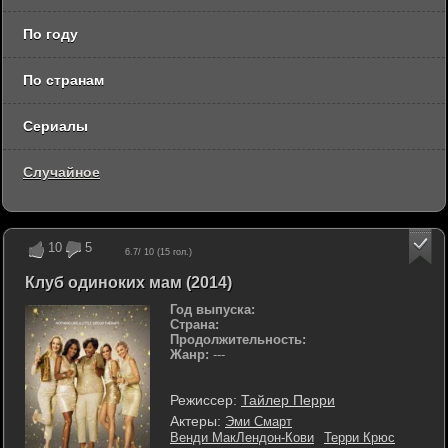
По году
По странам
Сериалы
Случайное
10
5
6.7
/ 10 (
15
гол.)
Клуб одиноких мам (2014)
Год выпуска:
Страна:
Продолжительность:
Жанр:
---
Режиссер:
Тайлер Перри
Актеры:
Эми Смарт
Венди МакЛендон-Кови
Терри Крюс