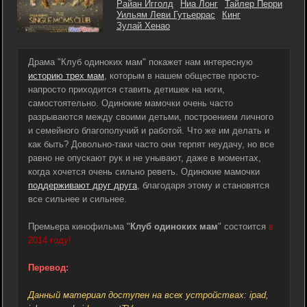
Райан Игголд
Ниа Лонг
Тайлер Перри
Уильям Леви Гутьеррас
Кинг
Зулай Хенао
Драма "Клуб одиноких мам" покажет нам интересную
историю трех мам
, которым в нашем обществе просто-
напросто приходится ставить детишек на ноги,
самостоятельно. Одинокие мамочки очень часто
разрываются между своими детьми, построением личного
и семейного благополучий и работой. Что же им делать и
как быть? Довольно-таки часто они терпят неудачу, но все
равно не опускают рук и не унывают, даже в моментах,
когда хочется очень сильно реветь. Одинокие мамочки
поддерживают друг друга
, благодаря этому и становятся
все сильнее и сильнее.
Премьера кинофильма "
Клуб одиноких мам
" состоится
в
2014 году!
Перевод:
Данный материал доступен на всех устройствах: ipad,