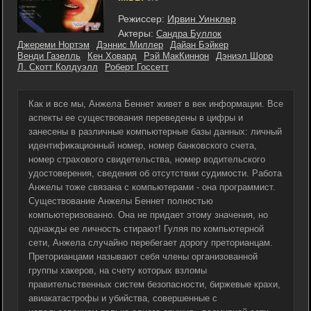
Режиссер:
Ирвин Уинклер
Актеры:
Сандра Буллок
Джереми Нортэм
Дэннис Миллер
Дайан Бэйкер
Венди Газелль
Кен Ховард
Рэй МакКиннон
Дэниэл Шорр
Л. Скотт Колдуэлл
Роберт Госсетт
Как и все мы, Анжела Беннет живет в век информации. Все
аспекты ее существования переведены в цифры и
занесены в различные компьютерные базы данных: личный
идентификационный номер, номер банковского счета,
номер страхового свидетельства, номер водительского
удостоверения, сведения об отсутствии судимости. Работа
Анжелы тоже связана с компьютерами - она программист.
Существование Анжелы Беннет полностью
компьютеризованно. Она не придает этому значения, но
однажды ее личность стирают! Гуляя по компьютерной
сети, Анжела случайно перебегает дорогу преторианцам.
Преторианцами называют себя члены организованной
группы хакеров, на счету которых взломы
правительственных систем безопасности, биржевые крахи,
авиакатастрофы и убийства, совершенные с