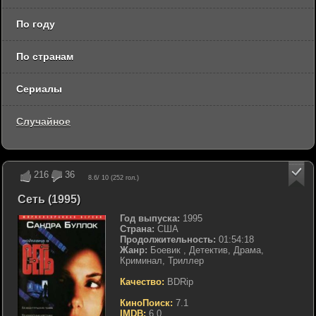
По году
По странам
Сериалы
Случайное
216
36
8.6
/ 10 (
252
гол.)
Сеть (1995)
Год выпуска:
1995
Страна:
США
Продолжительность:
01:54:18
Жанр:
Боевик , Детектив, Драма,
Криминал, Триллер
Качество:
BDRip
КиноПоиск:
7.1
IMDB:
6.0